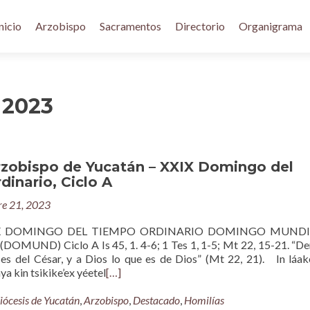
nicio
Arzobispo
Sacramentos
Directorio
Organigrama
 2023
rzobispo de Yucatán – XXIX Domingo del
inario, Ciclo A
re 21, 2023
X DOMINGO DEL TIEMPO ORDINARIO DOMINGO MUNDI
OMUND) Ciclo A Is 45, 1. 4-6; 1 Tes 1, 1-5; Mt 22, 15-21. “De
 es del César, y a Dios lo que es de Dios” (Mt 22, 21). In láak
ya kin tsikike’ex yéetel
[…]
iócesis de Yucatán
,
Arzobispo
,
Destacado
,
Homilías