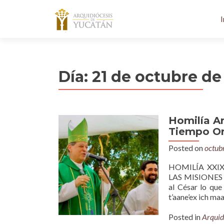
I
Día:
21 de octubre de
Homilía A
Tiempo Ord
Posted on
octub
HOMILÍA XXI
LAS MISIONES (D
al César lo que
t’aane’ex ich maa
Posted in
Arquid