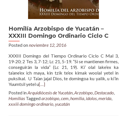
Homilía Arzobispo de Yucatán –
XXXIII Domingo Ordinario Ciclo C
Posted on
noviembre 12, 2016
XXXIII Domingo del Tiempo Ordinario Ciclo C Mal 3,
19-20; 2 Tes 3, 7-12; Lc 21, 5-19. “Si se mantienen firmes,
conseguirán la vida” (Lc 21, 19). Ki’ olal lake’ex ka
ta’ane’ex ich maya, kin tzik te’ex kimak woolal yetel in
puksikal. U Ta’an jajal Dios, te domingoa ku yalik, u ki’in
Yuumtsil yetel u
[…]
Posted in
Arquidiócesis de Yucatán
,
Arzobispo
,
Destacado
,
Homilías
Tagged
arzobispo
,
cem
,
homilia
,
idolos
,
merida
,
xxxiii domingo ordinario
,
yucatán