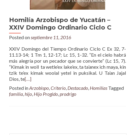
Homilía Arzobispo de Yucatán –
XXIV Domingo Ordinario Ciclo C
Posted on
septiembre 11, 2016
XXIV Domingo del Tiempo Ordinario Ciclo C Ex 32, 7-
11.13-14; 1 Tm 1, 12-17; Lc 15, 1-32. “En el cielo habrá
más alegría por un pecador que se convierte” (Lc 15, 7).
“Kimak in woll ta wetle’ex lake’ex, ta ta’anex ich maya, kin
tzik te’ex kimak woolal yetel in puksikal. U Ta’an Jajal
Dios, te
[…]
Posted in
Arzobispo
,
Criterio
,
Destacado
,
Homilías
Tagged
familia
,
hijo
,
Hijo Progido
,
prodrigo
Posts
navigation