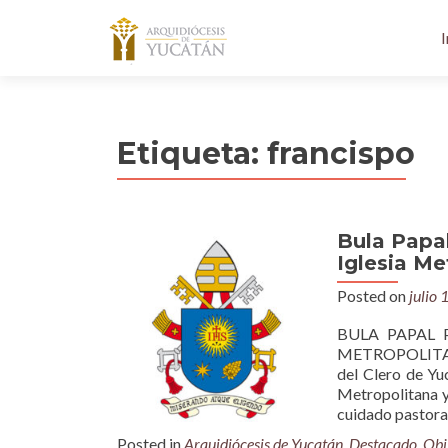
I
Etiqueta:
francispo
Bula Papal
Iglesia Me
Posted on
julio 
BULA PAPAL 
METROPOLITANA
del Clero de Yu
Metropolitana y 
cuidado pastora
Posted in
Arquidiócesis de Yucatán
,
Destacado
,
Obi