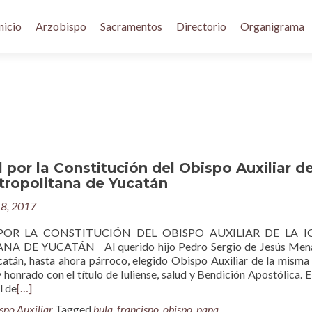
nicio
Arzobispo
Sacramentos
Directorio
Organigrama
 por la Constitución del Obispo Auxiliar de
tropolitana de Yucatán
18, 2017
POR LA CONSTITUCIÓN DEL OBISPO AUXILIAR DE LA IG
 DE YUCATÁN Al querido hijo Pedro Sergio de Jesús Mena
catán, hasta ahora párroco, elegido Obispo Auxiliar de la misma 
honrado con el título de Iuliense, salud y Bendición Apostólica. E
l de
[…]
spo Auxiliar
Tagged
bula
,
francispo
,
obispo
,
papa