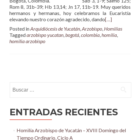
Bogotá, Colombia. Sab 3, 1-9; Salmo 125;
Rom 8, 31b-39; Hb 13,14; Jn 17, 11b-19. Muy queridos
hermanos y hermanas, hoy celebramos la Eucaristía
elevando nuestro corazón agradecido, dando
[…]
Posted in
Arquidiócesis de Yucatán
,
Arzobispo
,
Homilías
Tagged
arzobispo yucatan
,
bogotá
,
colombia
,
homilia
,
homilia arzobispo
Posts
navigation
Buscar:
ENTRADAS RECIENTES
Homilía Arzobispo de Yucatán – XVIII Domingo del
Tiempo Ordinario, Ciclo A