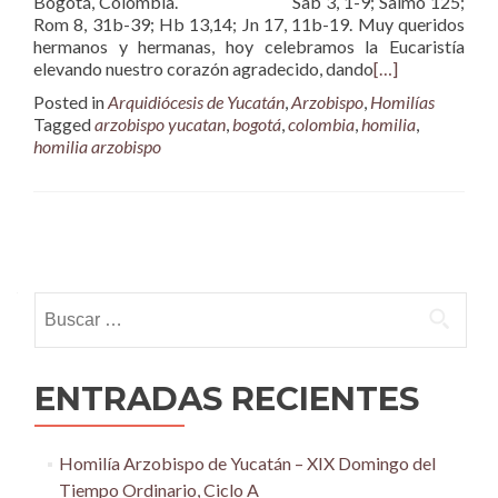
Bogotá, Colombia. Sab 3, 1-9; Salmo 125;
Rom 8, 31b-39; Hb 13,14; Jn 17, 11b-19. Muy queridos
hermanos y hermanas, hoy celebramos la Eucaristía
elevando nuestro corazón agradecido, dando
[…]
Posted in
Arquidiócesis de Yucatán
,
Arzobispo
,
Homilías
Tagged
arzobispo yucatan
,
bogotá
,
colombia
,
homilia
,
homilia arzobispo
Posts
navigation
Buscar:
ENTRADAS RECIENTES
Homilía Arzobispo de Yucatán – XIX Domingo del
Tiempo Ordinario, Ciclo A