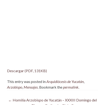
Descargar (PDF, 131KB)
This entry was posted in
Arquidiócesis de Yucatán
,
Arzobispo
,
Mensajes
. Bookmark the
permalink
.
Post
←
Homilía Arzobispo de Yucatán – XXXIII Domingo del