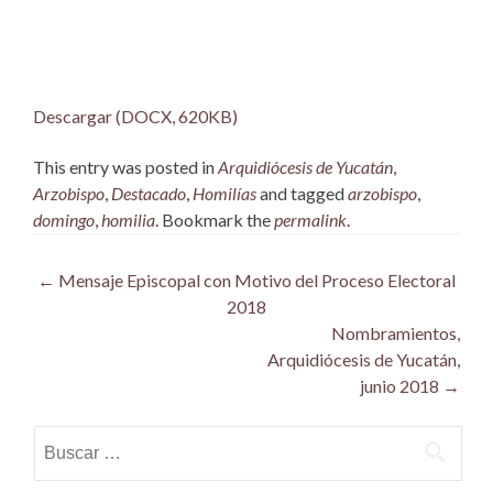
Descargar (DOCX, 620KB)
This entry was posted in
Arquidiócesis de Yucatán
,
Arzobispo
,
Destacado
,
Homilías
and tagged
arzobispo
,
domingo
,
homilia
. Bookmark the
permalink
.
Post
←
Mensaje Episcopal con Motivo del Proceso Electoral
2018
navigation
Nombramientos,
Arquidiócesis de Yucatán,
junio 2018
→
Buscar: