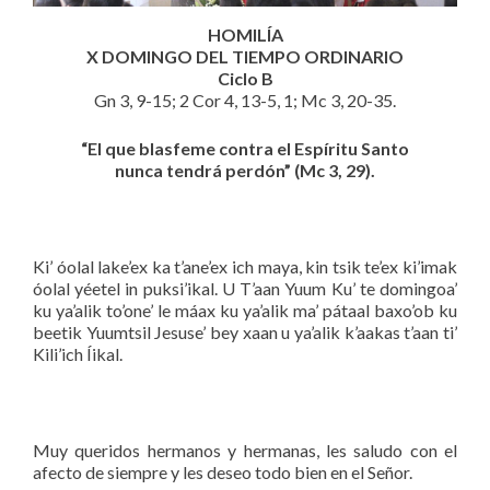
HOMILÍA
X DOMINGO DEL TIEMPO ORDINARIO
Ciclo B
Gn 3, 9-15; 2 Cor 4, 13-5, 1; Mc 3, 20-35.
“El que blasfeme contra el Espíritu Santo
nunca tendrá perdón” (Mc 3, 29).
Ki’ óolal lake’ex ka t’ane’ex ich maya, kin tsik te’ex ki’imak
óolal yéetel in puksi’ikal. U T’aan Yuum Ku’ te domingoa’
ku ya’alik to’one’ le máax ku ya’alik ma’ pátaal baxo’ob ku
beetik Yuumtsil Jesuse’ bey xaan u ya’alik k’aakas t’aan ti’
Kili’ich Íikal.
Muy queridos hermanos y hermanas, les saludo con el
afecto de siempre y les deseo todo bien en el Señor.