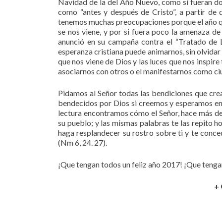
Navidad de la del Año Nuevo, como si fueran d
como “antes y después de Cristo”, a partir de 
tenemos muchas preocupaciones porque el año qu
se nos viene, y por si fuera poco la amenaza de
anunció en su campaña contra el “Tratado de L
esperanza cristiana puede animarnos, sin olvidar q
que nos viene de Dios y las luces que nos inspir
asociarnos con otros o el manifestarnos como c
Pidamos al Señor todas las bendiciones que cre
bendecidos por Dios si creemos y esperamos en É
lectura encontramos cómo el Señor, hace más de 
su pueblo; y las mismas palabras te las repito h
haga resplandecer su rostro sobre ti y te conce
(Nm 6, 24. 27).
¡Que tengan todos un feliz año 2017! ¡Que tenga
+ 