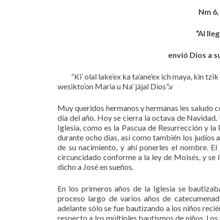
Nm 6, 
“Al lle
envió Dios a su
“Ki’ olal lake’ex ka ta’ane’ex ich maya, kin tzik te
wesikto’on Maria u Na’ jájal Dios”.v
Muy queridos hermanos y hermanas les saludo con
día del año. Hoy se cierra la octava de Navidad
Iglesia, como es la Pascua de Resurrección y l
durante ocho días, así como también los judíos 
de su nacimiento, y ahí ponerles el nombre. E
circuncidado conforme a la ley de Moisés, y se l
dicho a José en sueños.
En los primeros años de la Iglesia se bautizab
proceso largo de varios años de catecumenad
adelante sólo se fue bautizando a los niños reci
respecto a los múltiples bautismos de niños. Los 