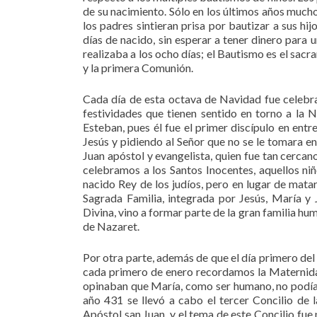
de su nacimiento. Sólo en los últimos años mucho
los padres sintieran prisa por bautizar a sus hi
días de nacido, sin esperar a tener dinero para un
realizaba a los ocho días; el Bautismo es el sac
y la primera Comunión.
Cada día de esta octava de Navidad fue celebr
festividades que tienen sentido en torno a la 
Esteban, pues él fue el primer discípulo en entr
Jesús y pidiendo al Señor que no se le tomara e
Juan apóstol y evangelista, quien fue tan cercan
celebramos a los Santos Inocentes, aquellos ni
nacido Rey de los judíos, pero en lugar de mata
Sagrada Familia, integrada por Jesús, María y 
Divina, vino a formar parte de la gran familia hu
de Nazaret.
Por otra parte, además de que el día primero del
cada primero de enero recordamos la Maternidad
opinaban que María, como ser humano, no podía 
año 431 se llevó a cabo el tercer Concilio de l
Apóstol san Juan, y el tema de este Concilio f