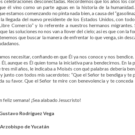
os celebraciones desconectadas. Recordemos que los años los c
que él vino como un parte aguas en la historia de la humanidad
e estamos comenzando no pinta nada bien, a causa del “gasolina
 la llegada del nuevo presidente de los Estados Unidos, con todo
ibre Comercio” y lo referente a nuestros hermanos migrantes. 
ue las soluciones no nos van a llover del cielo; así es que con la f
e tenemos que buscar la manera de enfrentar lo que venga, sin desca
iudadanos.
amos necesitar, confiando en que Él ya nos conoce y nos bendice
l, aunque es Él quien toma la iniciativa para bendecirnos. En la 
tres mil años, le indicaba a Moisés con qué palabras debería ben
oy junto con todos mis sacerdotes: “Que el Señor te bendiga y te p
da su favor. Que el Señor te mire con benevolencia y te conceda 
n feliz semana! ¡Sea alabado Jesucristo!
Gustavo Rodríguez Vega
Arzobispo de Yucatán