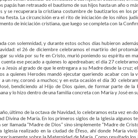
s papás han retrasado el bautismo de sus hijos hasta un año o más
jos y se recuperara la cristiana costumbre de bautizarlos en los p
a fiesta. La circuncisión era el rito de iniciación de los niños judí
ramento de iniciación cristiana, que luego se completa con la Confi
ada con solemnidad, y durante estos ochos días hubieron además
Navidad: el 26 de diciembre celebramos el martirio del protomár
egar su vida por su fe en Cristo, murió poniendo su espíritu en m
n cuenta ese pecado a quienes lo apedreaban; el día 27 celebramo
o a Jesús al grado de que le entregara a su Madre desde la cruz; el
ños a quienes Herodes mandó ejecutar queriendo acabar con la v
r a un rey, coronó a muchos; y en esta ocasión el día 30 celebram
José, bendiciendo al Hijo de Dios quien, de formar parte de la 
mana y lo hizo dentro de una familia concreta con María y José en s
 año, último de la octava de Navidad, lo celebramos esta vez en d
 Divina de María. En los primeros siglos de la Iglesia algunos t
ser llamada “Madre de Dios” sino simplemente “Madre de Cristo”
a Iglesia realizado en la ciudad de Éfeso, ahí donde María vivió
ue precisamente sobre la Maternidad de María. Como resultado los