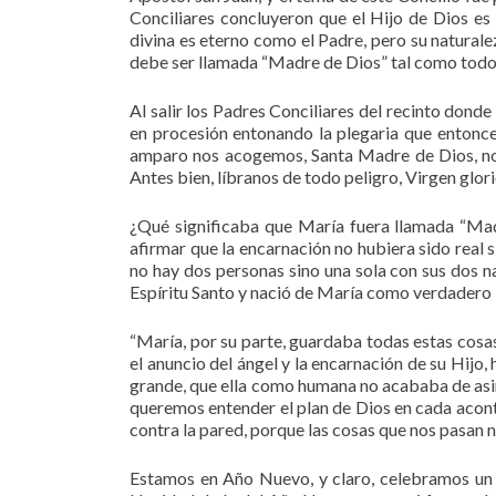
Conciliares concluyeron que el Hijo de Dios es
divina es eterno como el Padre, pero su naturale
debe ser llamada “Madre de Dios” tal como todo 
Al salir los Padres Conciliares del recinto dond
en procesión entonando la plegaria que entonc
amparo nos acogemos, Santa Madre de Dios, no 
Antes bien, líbranos de todo peligro, Virgen glori
¿Qué significaba que María fuera llamada “Ma
afirmar que la encarnación no hubiera sido real 
no hay dos personas sino una sola con sus dos na
Espíritu Santo y nació de María como verdadero
“María, por su parte, guardaba todas estas cosas
el anuncio del ángel y la encarnación de su Hijo,
grande, que ella como humana no acababa de asimi
queremos entender el plan de Dios en cada acon
contra la pared, porque las cosas que nos pasan n
Estamos en Año Nuevo, y claro, celebramos un a