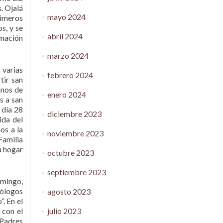
. Ojalá
mayo 2024
rimeros
os, y se
abril 2024
rmación
marzo 2024
 varias
febrero 2024
tir san
anos de
enero 2024
s a san
 día 28
diciembre 2023
ida del
os a la
noviembre 2023
Familia
u hogar
octubre 2023
septiembre 2023
omingo,
eólogos
agosto 2023
. En el
julio 2023
 con el
 Padres