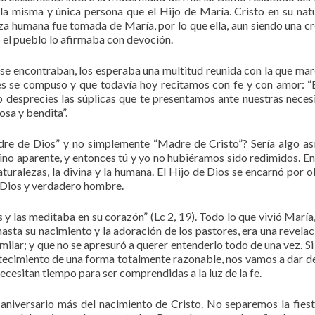
 la misma y única persona que el Hijo de María. Cristo en su nat
za humana fue tomada de María, por lo que ella, aun siendo una cr
el pueblo lo afirmaba con devoción.
e se encontraban, los esperaba una multitud reunida con la que ma
es se compuso y que todavía hoy recitamos con fe y con amor: “
desprecies las súplicas que te presentamos ante nuestras neces
osa y bendita”.
dre de Dios” y no simplemente “Madre de Cristo”? Sería algo a
sino aparente, y entonces tú y yo no hubiéramos sido redimidos. En
turalezas, la divina y la humana. El Hijo de Dios se encarnó por o
 Dios y verdadero hombre.
 y las meditaba en su corazón” (Lc 2, 19). Todo lo que vivió María
 hasta su nacimiento y la adoración de los pastores, era una revelac
lar; y que no se apresuró a querer entenderlo todo de una vez. Si 
tecimiento de una forma totalmente razonable, nos vamos a dar d
ecesitan tiempo para ser comprendidas a la luz de la fe.
niversario más del nacimiento de Cristo. No separemos la fiest