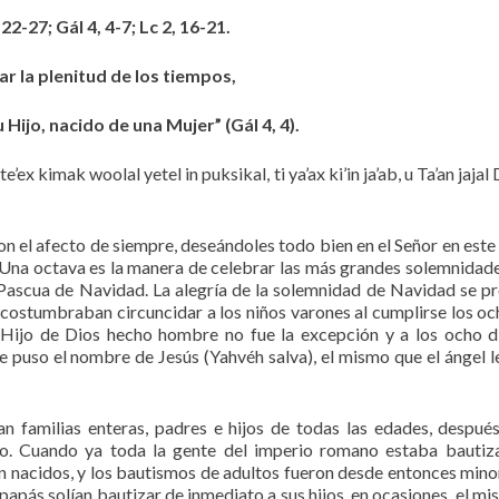
22-27; Gál 4, 4-7; Lc 2, 16-21.
gar la plenitud de los tiempos,
 Hijo, nacido de una Mujer” (Gál 4, 4).
’ex kimak woolal yetel in puksikal, ti ya’ax ki’in ja’ab, u Ta’an jajal
 el afecto de siempre, deseándoles todo bien en el Señor en este
. Una octava es la manera de celebrar las más grandes solemnidade
a Pascua de Navidad. La alegría de la solemnidad de Navidad se p
acostumbraban circuncidar a los niños varones al cumplirse los oc
l Hijo de Dios hecho hombre no fue la excepción y a los ocho d
e puso el nombre de Jesús (Yahvéh salva), el mismo que el ángel l
an familias enteras, padres e hijos de todas las edades, despué
o. Cuando ya toda la gente del imperio romano estaba bautiz
én nacidos, y los bautismos de adultos fueron desde entonces mino
papás solían bautizar de inmediato a sus hijos, en ocasiones, el mi