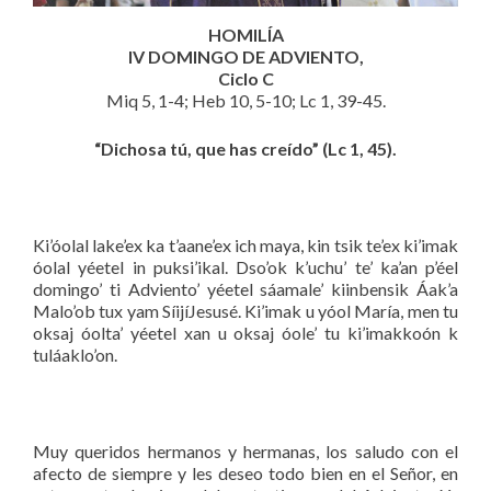
HOMILÍA
IV DOMINGO DE ADVIENTO,
Ciclo C
Miq 5, 1-4; Heb 10, 5-10; Lc 1, 39-45.
“Dichosa tú, que has creído” (Lc 1, 45).
Ki’óolal lake’ex ka t’aane’ex ich maya, kin tsik te’ex ki’imak
óolal yéetel in puksi’ikal. Dso’ok k’uchu’ te’ ka’an p’éel
domingo’ ti Adviento’ yéetel sáamale’ kiinbensik Áak’a
Malo’ob tux yam SíijíJesusé. Ki’imak u yóol María, men tu
oksaj óolta’ yéetel xan u oksaj óole’ tu ki’imakkoón k
tuláaklo’on.
Muy queridos hermanos y hermanas, los saludo con el
afecto de siempre y les deseo todo bien en el Señor, en