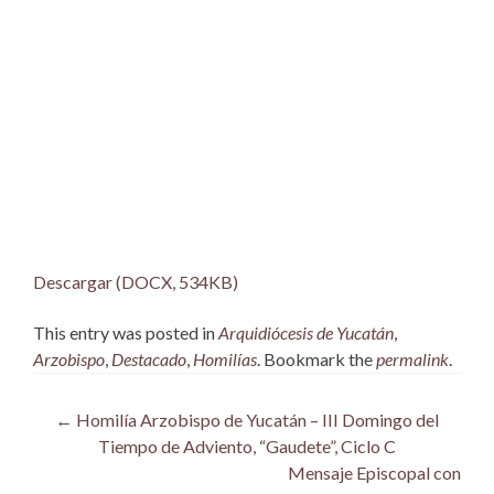
Descargar (DOCX, 534KB)
This entry was posted in
Arquidiócesis de Yucatán
,
Arzobispo
,
Destacado
,
Homilías
. Bookmark the
permalink
.
Post
←
Homilía Arzobispo de Yucatán – III Domingo del
Tiempo de Adviento, “Gaudete”, Ciclo C
navigation
Mensaje Episcopal con