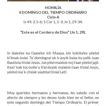
HOMILÍA
II DOMINGO DEL TIEMPO ORDINARIO
Ciclo A
Is 49, 3. 5-6; 1 Cor 1, 1-3; Jn 1, 29-34.
“Este es el Cordero de Dios” (Jn 1, 29).
In láake’ex ka t’aane’ex ich Maaya, kin tsikike’ex yéetel
ki’imak óolal. Te’ domingoa’ ok k úuyik ba’ax ku yalik Juan
Bautista ti’olal Jesús. Jun p’éel ma’alob toj t’aan yéetel jajil.
Kexi’ kak toj óolte’ u ti’al dsa’ak ma’alob t’aan ti’olal Jesús,
yéetel ma’ k ch’a’ak súubtal ti’olal Leti’.
Muy queridos hermanos y hermanas, les saludo con el
afecto de siempre y les deseo todo bien en el Señor, en
este segundo domingo del Tiempo Ordinario. El primer