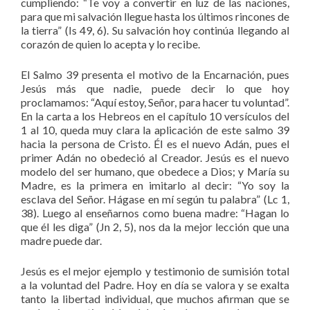
cumpliendo: “Te voy a convertir en luz de las naciones,
para que mi salvación llegue hasta los últimos rincones de
la tierra” (Is 49, 6). Su salvación hoy continúa llegando al
corazón de quien lo acepta y lo recibe.
El Salmo 39 presenta el motivo de la Encarnación, pues
Jesús más que nadie, puede decir lo que hoy
proclamamos: “Aquí estoy, Señor, para hacer tu voluntad”.
En la carta a los Hebreos en el capítulo 10 versículos del
1 al 10, queda muy clara la aplicación de este salmo 39
hacia la persona de Cristo. Él es el nuevo Adán, pues el
primer Adán no obedeció al Creador. Jesús es el nuevo
modelo del ser humano, que obedece a Dios; y María su
Madre, es la primera en imitarlo al decir: “Yo soy la
esclava del Señor. Hágase en mí según tu palabra” (Lc 1,
38). Luego al enseñarnos como buena madre: “Hagan lo
que él les diga” (Jn 2, 5), nos da la mejor lección que una
madre puede dar.
Jesús es el mejor ejemplo y testimonio de sumisión total
a la voluntad del Padre. Hoy en día se valora y se exalta
tanto la libertad individual, que muchos afirman que se