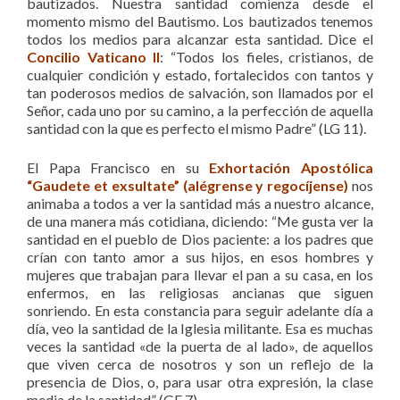
bautizados. Nuestra santidad comienza desde el
momento mismo del Bautismo. Los bautizados tenemos
todos los medios para alcanzar esta santidad. Dice el
Concilio Vaticano II
: “Todos los fieles, cristianos, de
cualquier condición y estado, fortalecidos con tantos y
tan poderosos medios de salvación, son llamados por el
Señor, cada uno por su camino, a la perfección de aquella
santidad con la que es perfecto el mismo Padre” (LG 11).
El Papa Francisco en su
Exhortación Apostólica
“Gaudete et exsultate” (alégrense y regocíjense)
nos
animaba a todos a ver la santidad más a nuestro alcance,
de una manera más cotidiana, diciendo: “Me gusta ver la
santidad en el pueblo de Dios paciente: a los padres que
crían con tanto amor a sus hijos, en esos hombres y
mujeres que trabajan para llevar el pan a su casa, en los
enfermos, en las religiosas ancianas que siguen
sonriendo. En esta constancia para seguir adelante día a
día, veo la santidad de la Iglesia militante. Esa es muchas
veces la santidad «de la puerta de al lado», de aquellos
que viven cerca de nosotros y son un reflejo de la
presencia de Dios, o, para usar otra expresión, la clase
media de la santidad” (GE 7).