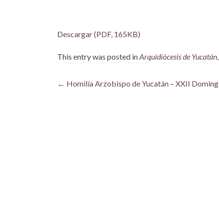
Descargar (PDF, 165KB)
This entry was posted in
Arquidiócesis de Yucatán
Post
←
Homilía Arzobispo de Yucatán – XXII Domingo
navigation