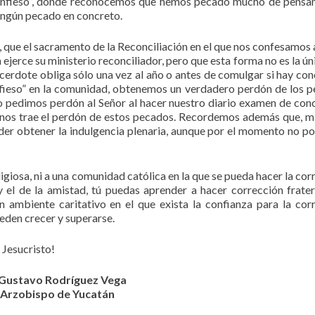
onfieso”, donde reconocemos que hemos pecado mucho de pensa
ningún pecado en concreto.
que el sacramento de la Reconciliación en el que nos confesamos 
 ejerce su ministerio reconciliador, pero que esta forma no es la ún
cerdote obliga sólo una vez al año o antes de comulgar si hay con
fieso” en la comunidad, obtenemos un verdadero perdón de los 
 pedimos perdón al Señor al hacer nuestro diario examen de conc
 nos trae el perdón de estos pecados. Recordemos además que, m
oder obtener la indulgencia plenaria, aunque por el momento no 
giosa, ni a una comunidad católica en la que se pueda hacer la cor
y el de la amistad, tú puedas aprender a hacer corrección frater
n ambiente caritativo en el que exista la confianza para la cor
ueden crecer y superarse.
 Jesucristo!
Gustavo Rodríguez Vega
Arzobispo de Yucatán