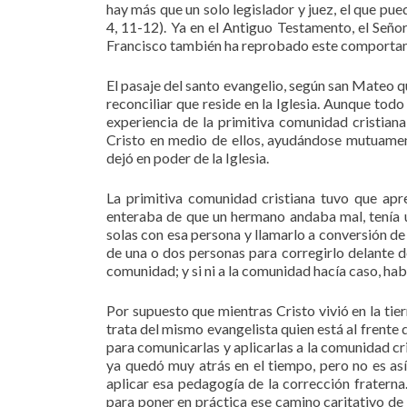
hay más que un solo legislador y juez, el que pued
4, 11-12). Ya en el Antiguo Testamento, el Señor
Francisco también ha reprobado este comportam
El pasaje del santo evangelio, según san Mateo 
reconciliar que reside en la Iglesia. Aunque todo
experiencia de la primitiva comunidad cristian
Cristo en medio de ellos, ayudándose mutuamen
dejó en poder de la Iglesia.
La primitiva comunidad cristiana tuvo que apre
enteraba de que un hermano andaba mal, tenía 
solas con esa persona y llamarlo a conversión de
de una o dos personas para corregirlo delante de
comunidad; y si ni a la comunidad hacía caso, hab
Por supuesto que mientras Cristo vivió en la tie
trata del mismo evangelista quien está al frente 
para comunicarlas y aplicarlas a la comunidad cri
ya quedó muy atrás en el tiempo, pero no es as
aplicar esa pedagogía de la corrección fraterna
para poner en práctica ese camino caritativo de c