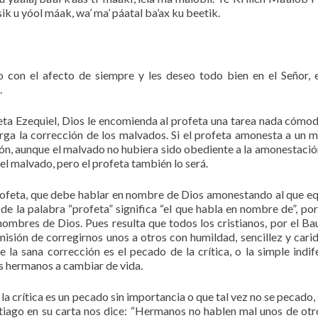
áasik u yóol máak, wa’ ma’ páatal ba’ax ku beetik.
 con el afecto de siempre y les deseo todo bien en el Señor, 
.
eta Ezequiel, Dios le encomienda al profeta una tarea nada cómoda
arga la corrección de los malvados. Si el profeta amonesta a un 
ón, aunque el malvado no hubiera sido obediente a la amonestació
 el malvado, pero el profeta también lo será.
rofeta, que debe hablar en nombre de Dios amonestando al que e
de la palabra “profeta” significa “el que habla en nombre de”, por
ombres de Dios. Pues resulta que todos los cristianos, por el Ba
isión de corregirnos unos a otros con humildad, sencillez y cari
 la sana corrección es el pecado de la crítica, o la simple indif
s hermanos a cambiar de vida.
la crítica es un pecado sin importancia o que tal vez no se pecado, 
tiago en su carta nos dice: “Hermanos no hablen mal unos de ot