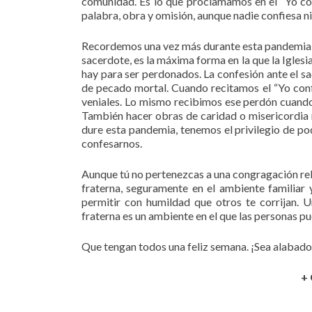
comunidad. Es lo que proclamamos en el “Yo c
palabra, obra y omisión, aunque nadie confiesa 
Recordemos una vez más durante esta pandemia, 
sacerdote, es la máxima forma en la que la Iglesia
hay para ser perdonados. La confesión ante el sa
de pecado mortal. Cuando recitamos el “Yo con
veniales. Lo mismo recibimos ese perdón cuando
También hacer obras de caridad o misericordia
dure esta pandemia, tenemos el privilegio de p
confesarnos.
Aunque tú no pertenezcas a una congragación reli
fraterna, seguramente en el ambiente familiar 
permitir con humildad que otros te corrijan. U
fraterna es un ambiente en el que las personas p
Que tengan todos una feliz semana. ¡Sea alabado
+ 