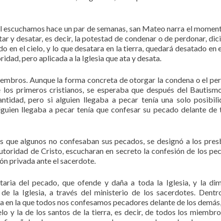
ual escuchamos hace un par de semanas, san Mateo narra el moment
ar y desatar, es decir, la potestad de condenar o de perdonar, dic
do en el cielo, y lo que desatara en la tierra, quedará desatado en e
idad, pero aplicada a la Iglesia que ata y desata.
miembros. Aunque la forma concreta de otorgar la condena o el pe
re los primeros cristianos, se esperaba que después del Bautism
ntidad, pero si alguien llegaba a pecar tenía una solo posibil
lguien llegaba a pecar tenía que confesar su pecado delante de 
 que algunos no confesaban sus pecados, se designó a los pres
utoridad de Cristo, escucharan en secreto la confesión de los pe
ón privada ante el sacerdote.
ria del pecado, que ofende y daña a toda la Iglesia, y la di
e la Iglesia, a través del ministerio de los sacerdotes. Dentr
a en la que todos nos confesamos pecadores delante de los demás, 
lo y la de los santos de la tierra, es decir, de todos los miembro