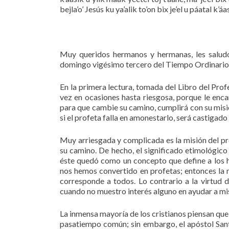
bejla’o’ Jesús ku ya’alik to’on bix je’el u páatal k’
Muy queridos hermanos y hermanas, les saludo
domingo vigésimo tercero del Tiempo Ordinario
En la primera lectura, tomada del Libro del Prof
vez en ocasiones hasta riesgosa, porque le enc
para que cambie su camino, cumplirá con su misi
si el profeta falla en amonestarlo, será castigado
Muy arriesgada y complicada es la misión del p
su camino. De hecho, el significado etimológico 
éste quedó como un concepto que define a los h
nos hemos convertido en profetas; entonces la m
corresponde a todos. Lo contrario a la virtud de
cuando no muestro interés alguno en ayudar a mi
La inmensa mayoría de los cristianos piensan que 
pasatiempo común; sin embargo, el apóstol San