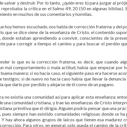
e salvar y destruir. Por lo tanto, ¿quién eres tú para juzgar al prój
 reprobaba la crítica en el Salmo 49, 20 (50 en algunas biblias). 
iento en muchos de sus comentarios y homilías.
que hoy hemos escuchado, nos habla de corrección fraterna y del p
 lo que se dice viene de la enseñanza de Cristo, el contenido supon
a, donde estaban aprendiendo a convivir, conscientes de la prese
te para corregir a tiempo el camino y para buscar el perdón qu
nder lo que es la corrección fraterna, es decir, que cuando alg
un mal comportamiento o mala actitud, había que empezar por h
 buena manera; si no hacía caso, el siguiente paso era hacerse ac
 testigos; si de nuevo no hacía caso había que llevar la denuncia 
ía que darlo por perdido y alejarse de él como de un pagano.
rra no existía una comunidad así para aplicar esta enseñanza; ento
de una comunidad cristiana, y trae las enseñanzas de Cristo interpr
stiana primitiva que él dirigía. Alguien podría pensar que una práct
í, pues siempre han existido comunidades religiosas donde se ha
. Y hay ahora algunos grupos de laicos que tienen esa madurez cr
orrección. Para otros, en general, sólo queda el camino de la críti