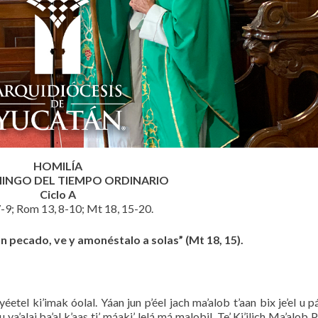
HOMILÍA
MINGO DEL TIEMPO ORDINARIO
Ciclo A
7-9; Rom 13, 8-10; Mt 18, 15-20.
 pecado, ve y amonéstalo a solas” (Mt 18, 15).
yéetel ki’imak óolal. Yáan jun p’éel jach ma’alob t’aan bix je’el u p
 u ya’alaj ba’al k’aas ti’ máaki’, lelá má malobil. Te’ Ki’ilich Ma’alob 