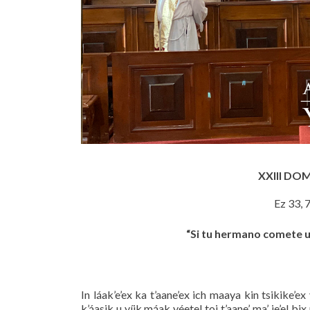
XXIII DO
Ez 33, 
“Si tu hermano comete un
In láak’e’ex ka t’aane’ex ich maaya kin tsikike’ex 
k’áasik u yíik máak yéetel toj t’aane’, ma’ je’el bix