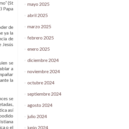
imo” (St
mayo 2025
El Papa
abril 2025
marzo 2025
oder de
e ya la
febrero 2025
ncia de
e Jesús
enero 2025
diciembre 2024
uien se
ablar a
noviembre 2024
ompañar
ante la
octubre 2024
septiembre 2024
nces se
etadas,
agosto 2024
ica así
 podido
julio 2024
istiana
ca o el
junio 2024