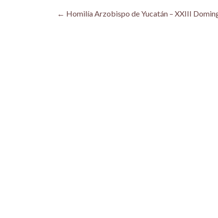
Post
←
Homilía Arzobispo de Yucatán – XXIII Doming
navigation