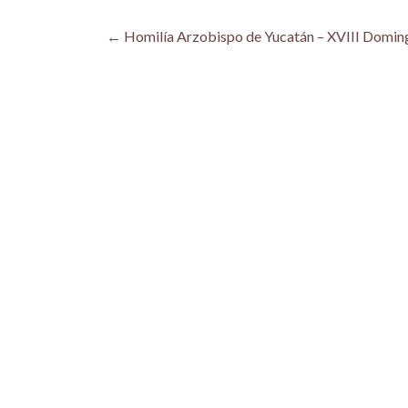
Post
←
Homilía Arzobispo de Yucatán – XVIII Doming
navigation