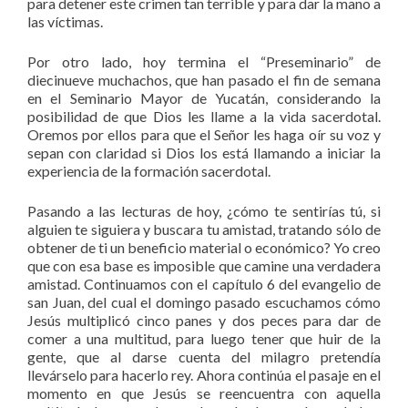
para detener este crimen tan terrible y para dar la mano a
las víctimas.
Por otro lado, hoy termina el “Preseminario” de
diecinueve muchachos, que han pasado el fin de semana
en el Seminario Mayor de Yucatán, considerando la
posibilidad de que Dios les llame a la vida sacerdotal.
Oremos por ellos para que el Señor les haga oír su voz y
sepan con claridad si Dios los está llamando a iniciar la
experiencia de la formación sacerdotal.
Pasando a las lecturas de hoy, ¿cómo te sentirías tú, si
alguien te siguiera y buscara tu amistad, tratando sólo de
obtener de ti un beneficio material o económico? Yo creo
que con esa base es imposible que camine una verdadera
amistad. Continuamos con el capítulo 6 del evangelio de
san Juan, del cual el domingo pasado escuchamos cómo
Jesús multiplicó cinco panes y dos peces para dar de
comer a una multitud, para luego tener que huir de la
gente, que al darse cuenta del milagro pretendía
llevárselo para hacerlo rey. Ahora continúa el pasaje en el
momento en que Jesús se reencuentra con aquella