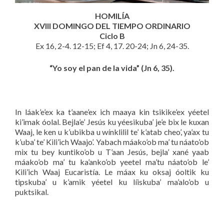
HOMILÍA
XVIII DOMINGO DEL TIEMPO ORDINARIO
Ciclo B
Ex 16, 2-4. 12-15; Ef 4, 17. 20-24; Jn 6, 24-35.
“Yo soy el pan de la vida” (Jn 6, 35).
In láak’e’ex ka t’aane’ex ich maaya kin tsikike’ex yéetel
ki’imak óolal. Bejla’e’ Jesús ku yéesikuba’ je’e bix le kuxan
Waaj, le ken u k’ubikba u wínklilil te’ k’atab cheo’, ya’ax tu
k’uba’ te’ Kili’ich Waajo’. Yabach máako’ob ma’ tu náato’ob
mix tu bey kuntiko’ob u T’aan Jesús, bejla’ xané yaab
máako’ob ma’ tu ka’anko’ob yeetel ma’tu náato’ob le’
Kili’ich Waaj Eucaristía. Le máax ku oksaj óoltik ku
tipskuba’ u k’amik yéetel ku líiskuba’ ma’alo’ob u
puktsikal.