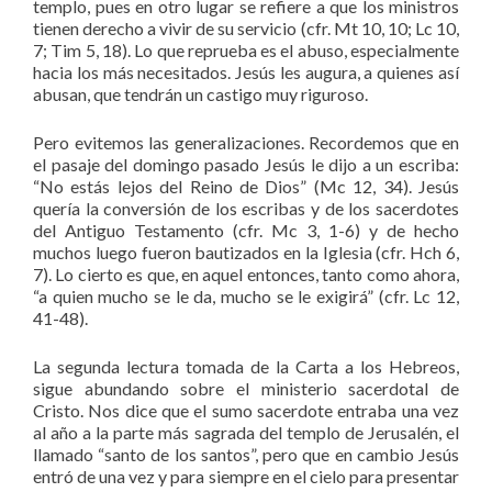
templo, pues en otro lugar se refiere a que los ministros
tienen derecho a vivir de su servicio (cfr. Mt 10, 10; Lc 10,
7; Tim 5, 18). Lo que reprueba es el abuso, especialmente
hacia los más necesitados. Jesús les augura, a quienes así
abusan, que tendrán un castigo muy riguroso.
Pero evitemos las generalizaciones. Recordemos que en
el pasaje del domingo pasado Jesús le dijo a un escriba:
“No estás lejos del Reino de Dios” (Mc 12, 34). Jesús
quería la conversión de los escribas y de los sacerdotes
del Antiguo Testamento (cfr. Mc 3, 1-6) y de hecho
muchos luego fueron bautizados en la Iglesia (cfr. Hch 6,
7). Lo cierto es que, en aquel entonces, tanto como ahora,
“a quien mucho se le da, mucho se le exigirá” (cfr. Lc 12,
41-48).
La segunda lectura tomada de la Carta a los Hebreos,
sigue abundando sobre el ministerio sacerdotal de
Cristo. Nos dice que el sumo sacerdote entraba una vez
al año a la parte más sagrada del templo de Jerusalén, el
llamado “santo de los santos”, pero que en cambio Jesús
entró de una vez y para siempre en el cielo para presentar