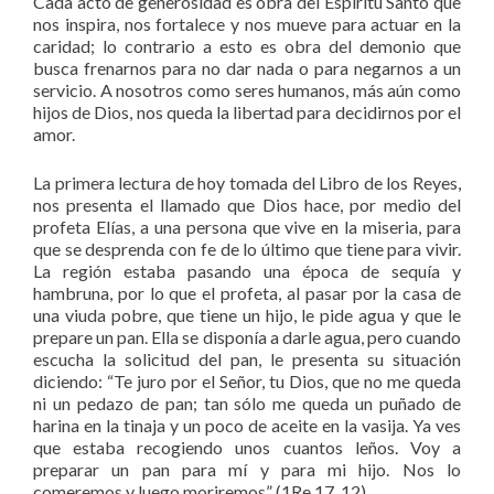
Cada acto de generosidad es obra del Espíritu Santo que
nos inspira, nos fortalece y nos mueve para actuar en la
caridad; lo contrario a esto es obra del demonio que
busca frenarnos para no dar nada o para negarnos a un
servicio. A nosotros como seres humanos, más aún como
hijos de Dios, nos queda la libertad para decidirnos por el
amor.
La primera lectura de hoy tomada del Libro de los Reyes,
nos presenta el llamado que Dios hace, por medio del
profeta Elías, a una persona que vive en la miseria, para
que se desprenda con fe de lo último que tiene para vivir.
La región estaba pasando una época de sequía y
hambruna, por lo que el profeta, al pasar por la casa de
una viuda pobre, que tiene un hijo, le pide agua y que le
prepare un pan. Ella se disponía a darle agua, pero cuando
escucha la solicitud del pan, le presenta su situación
diciendo: “Te juro por el Señor, tu Dios, que no me queda
ni un pedazo de pan; tan sólo me queda un puñado de
harina en la tinaja y un poco de aceite en la vasija. Ya ves
que estaba recogiendo unos cuantos leños. Voy a
preparar un pan para mí y para mi hijo. Nos lo
comeremos y luego moriremos” (1Re 17, 12).