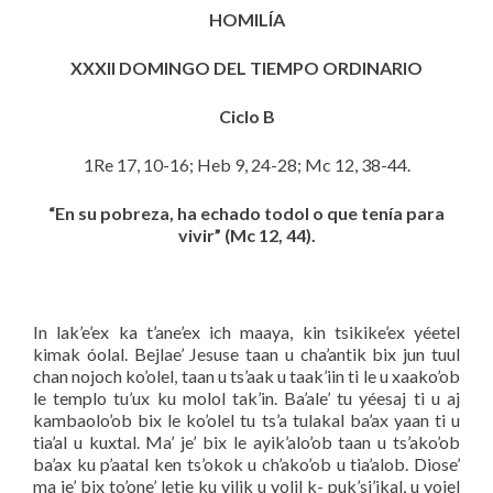
HOMILÍA
XX
X
II DOMINGO DEL TIEMPO ORDINARIO
Ciclo B
1Re 17, 10-16; Heb 9, 24-28; Mc 12, 38-44.
“En su pobreza, ha echado todol o que tenía para
vivir” (Mc 12, 44).
In lak’e’ex ka t’ane’ex ich maaya, kin tsikike’ex yéetel
kimak óolal. Bejlae’ Jesuse taan u cha’antik bix jun tuul
chan nojoch ko’olel, taan u ts’aak u taak’iin ti le u xaako’ob
le templo tu’ux ku molol tak’in. Ba’ale’ tu yéesaj ti u aj
kambaolo’ob bix le ko’olel tu ts’a tulakal ba’ax yaan ti u
tia’al u kuxtal. Ma’ je’ bix le ayik’alo’ob taan u ts’ako’ob
ba’ax ku p’aatal ken ts’okok u ch’ako’ob u tia’alob. Diose’
ma je’ bix to’one’ letie ku yilik u yolil k- puk’si’ikal, u yojel