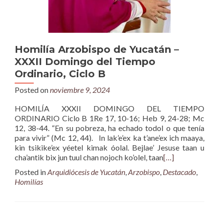
Homilía Arzobispo de Yucatán –
XXXII Domingo del Tiempo
Ordinario, Ciclo B
Posted on
noviembre 9, 2024
HOMILÍA XXXII DOMINGO DEL TIEMPO
ORDINARIO Ciclo B 1Re 17, 10-16; Heb 9, 24-28; Mc
12, 38-44. “En su pobreza, ha echado todol o que tenía
para vivir” (Mc 12, 44). In lak’e’ex ka t’ane’ex ich maaya,
kin tsikike’ex yéetel kimak óolal. Bejlae’ Jesuse taan u
cha’antik bix jun tuul chan nojoch ko’olel, taan
[…]
Posted in
Arquidiócesis de Yucatán
,
Arzobispo
,
Destacado
,
Homilías