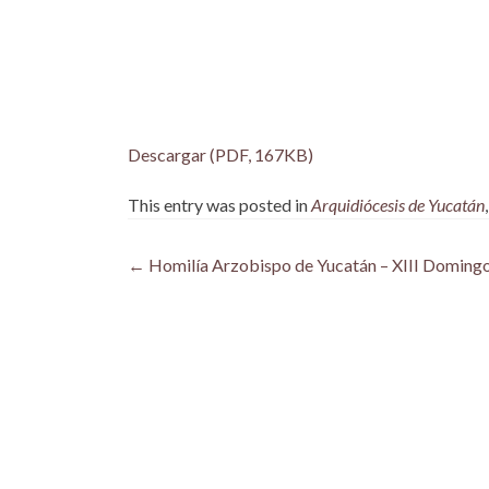
Descargar (PDF, 167KB)
This entry was posted in
Arquidiócesis de Yucatán
Post
←
Homilía Arzobispo de Yucatán – XIII Domingo
navigation