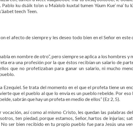
l. Pablo ku dsáik to’on u Ma’alob kuxtal tumen Yúum Kue’ ma’ tu lúu
n k’áabet teech Teen.
n el afecto de siempre y les deseo todo bien en el Señor en este
e habla en nombre de otro”, pero siempre se aplica a los hombres y 
eta era una profesión por la que éstos recibían un salario de parte
ellos que no profetizaban para ganar un salario, ni mucho men
 pueblo.
a Ezequiel. Se trata del momento en el que el profeta tiene un en
dvierte que el pueblo al que lo envía es un pueblo rebelde. Por eso 
belde, sabrán que hay un profeta en medio de ellos” (Ez 2, 5).
or vocación, así como al mismo Cristo, les quedan las palabras de
tros, ten piedad, porque estamos, Señor, hartos de injurias; sa
. No ser bien recibido en tu propio pueblo fue para Jesús una ve