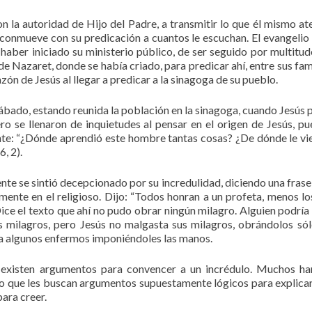
on la autoridad de Hijo del Padre, a transmitir lo que él mismo at
e conmueve con su predicación a cuantos le escuchan. El evangelio
 haber iniciado su ministerio público, de ser seguido por multitud
e Nazaret, donde se había criado, para predicar ahí, entre sus fami
zón de Jesús al llegar a predicar a la sinagoga de su pueblo.
l sábado, estando reunida la población en la sinagoga, cuando Jesús 
 se llenaron de inquietudes al pensar en el origen de Jesús, pue
gente: “¿Dónde aprendió este hombre tantas cosas? ¿De dónde le vi
, 2).
ente se sintió decepcionado por su incredulidad, diciendo una frase
mente en el religioso. Dijo: “Todos honran a un profeta, menos lo
. Dice el texto que ahí no pudo obrar ningún milagro. Alguien podría
s milagros, pero Jesús no malgasta sus milagros, obrándolos sól
ó a algunos enfermos imponiéndoles las manos.
 existen argumentos para convencer a un incrédulo. Muchos ha
no que les buscan argumentos supuestamente lógicos para explicar
ara creer.