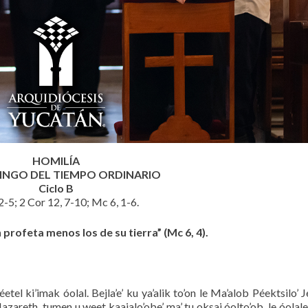
HOMILÍA
INGO DEL TIEMPO ORDINARIO
Ciclo B
 2-5; 2 Cor 12, 7-10; Mc 6, 1-6.
profeta menos los de su tierra” (Mc 6, 4).
éetel ki’imak óolal. Bejla’e’ ku ya’alik to’on le Ma’alob Péektsilo’ 
 Nazareth, tumen u weet kaajalo’obe’ ma’ tu oksaj óolto’ob, le óolale