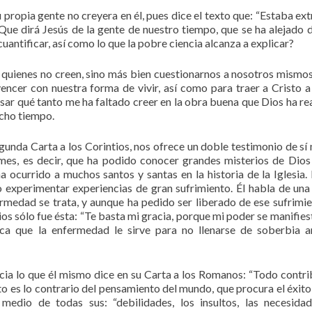
propia gente no creyera en él, pues dice el texto que: “Estaba ex
¿Que dirá Jesús de la gente de nuestro tiempo, que se ha alejado 
uantificar, así como lo que la pobre ciencia alcanza a explicar?
a quienes no creen, sino más bien cuestionarnos a nosotros mismo
encer con nuestra forma de vivir, así como para traer a Cristo a
r qué tanto me ha faltado creer en la obra buena que Dios ha re
cho tiempo.
egunda Carta a los Corintios, nos ofrece un doble testimonio de sí
limes, es decir, que ha podido conocer grandes misterios de Dios
 ocurrido a muchos santos y santas en la historia de la Iglesia. 
o experimentar experiencias de gran sufrimiento. Él habla de una
ermedad se trata, y aunque ha pedido ser liberado de ese sufrimie
ios sólo fue ésta: “Te basta mi gracia, porque mi poder se manifiest
lica que la enfermedad le sirve para no llenarse de soberbia a
a lo que él mismo dice en su Carta a los Romanos: “Todo contri
to es lo contrario del pensamiento del mundo, que procura el éxito
edio de todas sus: “debilidades, los insultos, las necesidad