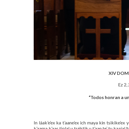
XIV DOM
Ez 2,
“Todos honran a un 
In láak’e’ex ka t’aane’ex ich maya kin tsikike’ex y
k’aama k’aas tiolal u tséktik u t’aan te’ tu kaajal