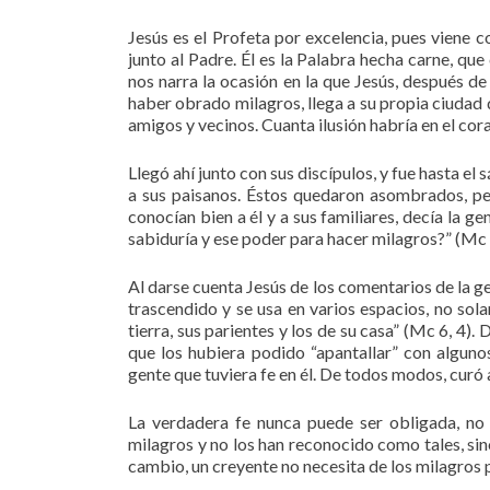
Jesús es el Profeta por excelencia, pues viene c
junto al Padre. Él es la Palabra hecha carne, qu
nos narra la ocasión en la que Jesús, después de
haber obrado milagros, llega a su propia ciudad d
amigos y vecinos. Cuanta ilusión habría en el cora
Llegó ahí junto con sus discípulos, y fue hasta e
a sus paisanos. Éstos quedaron asombrados, pero
conocían bien a él y a sus familiares, decía la 
sabiduría y ese poder para hacer milagros?” (Mc 6
Al darse cuenta Jesús de los comentarios de la g
trascendido y se usa en varios espacios, no sola
tierra, sus parientes y los de su casa” (Mc 6, 4)
que los hubiera podido “apantallar” con alguno
gente que tuviera fe en él. De todos modos, cur
La verdadera fe nunca puede ser obligada, no
milagros y no los han reconocido como tales, si
cambio, un creyente no necesita de los milagros p