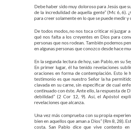
Debe haber sido muy doloroso para Jesús que su 
de la incredulidad de aquella gente” (Mc 6, 6). 
para creer solamente en lo que se puede medir y c
De todos modos, no nos toca criticar ni juzgar 
qué nos falta a los creyentes en Dios para conv
personas que nos rodean. También podemos pensa
en algunas personas que conozco desde hace mu
En la segunda lectura de hoy, san Pablo, en su S
En primer lugar, él ha tenido revelaciones sub
oraciones en forma de contemplación. Esto le ha
testimonio es que nuestro Señor la ha permitid
clavada en su carne, sin especificar de cual enf
continuado con éste. Ante ello, la respuesta de D
debilidad” (2 Cor 12, 9). Así, el Apóstol exp
revelaciones que alcanza.
Una vez más comprueba con su propia experienci
bien en aquellos que aman a Dios” (Rm 8, 28). Es
costa. San Pablo dice que vive contento en m