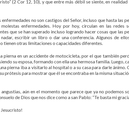
risto” (2 Cor 12, 10), y que entre más débil se siente, en realidad
s enfermedades no son castigos del Señor, incluso que hasta las p
molestas enfermedades. Hoy por hoy, circulan en las redes s
ntes que se han superado incluso logrando hacer cosas que las p
adar, escribir un libro o dar una conferencia. Algunos de ello
o tienen otras limitaciones o capacidades diferentes.
a pierna en un accidente de motocicleta, por el que también perd
siendo su esposa, formando con ella una hermosa familia. Luego, c
na pierna iba a visitarlo al hospital o a su casa para darle ánimo.
 su prótesis para mostrar que él se encontraba en la misma situació
s angustias, aún en el momento que parece que ya no podemos s
nsuelo de Dios que nos dice como a san Pablo: “Te basta mi gracia
 Jesucristo!