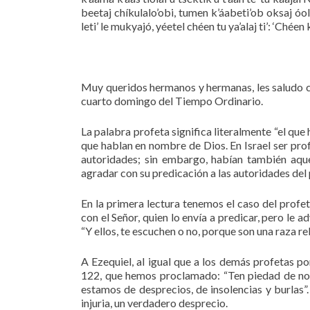
beetaj chíkulalo’obi, tumen k’áabeti’ob oksaj óo
leti’ le mukyajó, yéetel chéen tu ya’alaj ti’: ‘Chée
Muy queridos hermanos y hermanas, les saludo co
cuarto domingo del Tiempo Ordinario.
La palabra profeta significa literalmente “el qu
que hablan en nombre de Dios. En Israel ser prof
autoridades; sin embargo, habían también aqu
agradar con su predicación a las autoridades del
En la primera lectura tenemos el caso del profet
con el Señor, quien lo envía a predicar, pero le a
“Y ellos, te escuchen o no, porque son una raza re
A Ezequiel, al igual que a los demás profetas p
122, que hemos proclamado: “Ten piedad de noso
estamos de desprecios, de insolencias y burlas”
injuria, un verdadero desprecio.