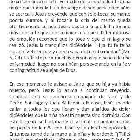
de crecimiento en la fe. En medio de la muchedumbre una
mujer que padecía flujo de sangre desde hacía doce años
se acerca a Jesús creyendo que con sólo tocar su manto
podría curarse, y al tocarle la orla del manto queda
efectivamente curada. Jesús busca a la que lo ha tocado
más con su fe que con su mano, a lo que ella temblorosa
de emoción reconoce que lo tocó y que el milagro se
realizó. Jesús la tranquiliza diciéndole: “Hija, tu fe te ha
curado. Vete en paz y queda sana de tu enfermedad” (Mc
5, 34). Es triste pero muchas personas que sanan de una
enfermedad, luego no continúan perseverando en la fe y
con ingratitud se alejan de Dios.
En ese momento le avisan a Jairo que su hija ya había
muerto, pero Jesús lo anima a continuar creyendo.
Continúa sólo su camino acompañado de Jairo y de
Pedro, Santiago y Juan. Al llegar a la casa, Jesús manda
callar a todos los que lloran y dan alaridos de dolor
diciéndoles que la niña no está muerta sino dormida. Con
esto la gente se burlaba de él; al final se quedaron solos
los papás de la niña con Jesús y con los tres apóstoles.
Entonces tomó de la mano a la niña y le ordenó: “¡Talitá
Kum!”, que significa: “¡Óyeme, niña, levántate!” (Mc 5,