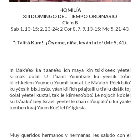
HOMILÍA
XIII DOMINGO DEL TIEMPO ORDINARIO
Ciclo B
Sab 1, 13-15; 2, 23-24; 2 Cor 8, 7. 9. 13-15; Mc 5, 21-43.
“¡Talitá Kum!, ¡Óyeme, niña, levántate! (Mc 5, 41).
In láak’e’ex ka t’aane’ex ich maya kin tsikike’ex yéetel
ki’imak óolal. U T’aanil Yúumtsilé ku yéesik to’on
ki’ichkelem Yuume u Yuumil kuxtal. Le Ma’alob Péektsilo’
ku yéesik bix Jesús, yáan kili’ich páajtalil u ti’al u dsáik toj
óolal yéetel kuxtal, tak le kíimeno’obo’. Le nojoch ko’olel
ku ts’aako’ bey Israel, yéetel le chan ch’úupalo’ u ka yaalé
tumben kaaj Yúum Kue’, leti’e’ Iglesia.
Muy queridos hermanos y hermanas, les saludo con el