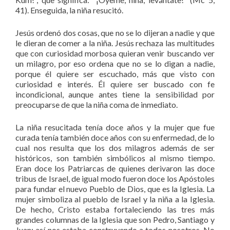
41). Enseguida, la niña resucitó.
Jesús ordenó dos cosas, que no se lo dijeran a nadie y que
le dieran de comer a la niña. Jesús rechaza las multitudes
que con curiosidad morbosa quieran venir buscando ver
un milagro, por eso ordena que no se lo digan a nadie,
porque él quiere ser escuchado, más que visto con
curiosidad e interés. Él quiere ser buscado con fe
incondicional, aunque antes tiene la sensibilidad por
preocuparse de que la niña coma de inmediato.
La niña resucitada tenía doce años y la mujer que fue
curada tenía también doce años con su enfermedad, de lo
cual nos resulta que los dos milagros además de ser
históricos, son también simbólicos al mismo tiempo.
Eran doce los Patriarcas de quienes derivaron las doce
tribus de Israel, de igual modo fueron doce los Apóstoles
para fundar el nuevo Pueblo de Dios, que es la Iglesia. La
mujer simboliza al pueblo de Israel y la niña a la Iglesia.
De hecho, Cristo estaba fortaleciendo las tres más
grandes columnas de la Iglesia que son Pedro, Santiago y
Juan; así nos estaba construyendo a todos nosotros. No