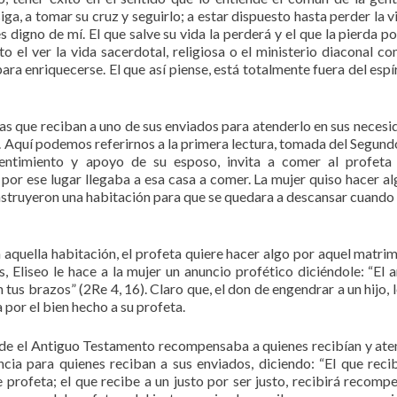
iga, a tomar su cruz y seguirlo; a estar dispuesto hasta perder la v
s digno de mí. El que salve su vida la perderá y el que la pierda po
o el ver la vida sacerdotal, religiosa o el ministerio diaconal c
ara enriquecerse. El que así piense, está totalmente fuera del espír
as que reciban a uno de sus enviados para atenderlo en sus necesi
na. Aquí podemos referirnos a la primera lectura, tomada del Segund
entimiento y apoyo de su esposo, invita a comer al profeta 
por ese lugar llegaba a esa casa a comer. La mujer quiso hacer a
construyeron una habitación para que se quedara a descansar cuando
aquella habitación, el profeta quiere hacer algo por aquel matrim
, Eliseo le hace a la mujer un anuncio profético diciéndole: “El 
 tus brazos” (2Re 4, 16). Claro que, el don de engendrar a un hijo, 
por el bien hecho a su profeta.
sde el Antiguo Testamento recompensaba a quienes recibían y ate
ncia para quienes reciban a sus enviados, diciendo: “El que reci
 profeta; el que recibe a un justo por ser justo, recibirá recomp