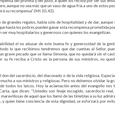
pensa del profeta y del justo, a quien los reciba por ser sus envi
ere, aunque no sea más que un vaso de agua fría a uno de estos pe
derá su recompensa” (Mt 10, 42).
 de grandes regalos, habla sólo de hospitalidad y de dar, aunque 
 es que hasta los pobres pueden ganar esta recompensa prometida por
 ser muy hospitalarios y generosos con quienes los evangelizan.
abilidad el no abusar de este buena fe y generosidad de la gent
todo lo que recibimos tendremos que dar cuentas al Señor, pue
un grave pecado que se llama Simonía, que no quedará sin el cast
or su fe reciba a Cristo en la persona de sus ministros, no qued
 don del sacerdocio, del diaconado o de la vida religiosa. Especi
 mucho a sus ministros y religiosas. Pero no debemos olvidar la g
 de todos los laicos. Hoy la aclamación antes del evangelio nos t
arta, que dicen: “Ustedes son linaje escogido, sacerdocio real,
aravillosas de aquel que los llamó de las tinieblas a su luz admira
, y quien tiene conciencia de esta dignidad, se esforzará por evit