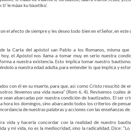
k ti’ le máax ku túuxtiko’.
n el afecto de siempre y les deseo todo bien en el Señor, en este
de la Carta del apóstol san Pablo a los Romanos, misma que
 hoy, el Apóstol nos llama a tomar muy en serio nuestra condi
forma a nuestra existencia. Esto implica tomar nuestro bautismo
éndolo a nuestra edad adulta, para entender lo que implica y esfo
dos con él en su muerte, para que, así como Cristo resucitó de en
osotros llevemos una vida nueva” (Rom 6, 4). Revisemos cuáles á
ue sean abarcadas por nuestra condición de bautizados. El ser cri
na hora los domingos, sino abarcando todos los criterios de pensa
oncordancia de nuestras palabras y acciones con las enseñanzas de 
a vida y hacerla concordar con la realidad de nuestro bauti
da y mi vida, no es la mediocridad, sino la radicalidad. Dice: “L