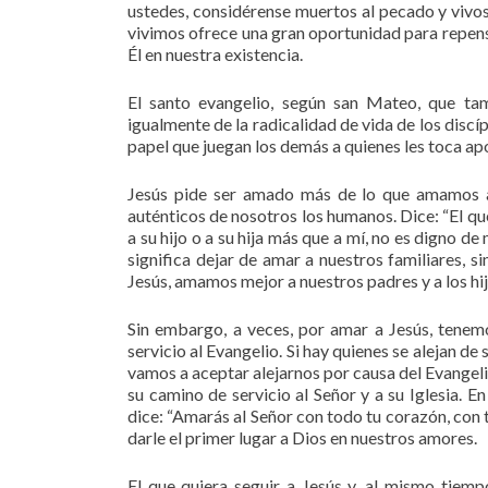
ustedes, considérense muertos al pecado y vivos
vivimos ofrece una gran oportunidad para repens
Él en nuestra existencia.
El santo evangelio, según san Mateo, que t
igualmente de la radicalidad de vida de los disc
papel que juegan los demás a quienes les toca apo
Jesús pide ser amado más de lo que amamos a 
auténticos de nosotros los humanos. Dice: “El qu
a su hijo o a su hija más que a mí, no es digno d
significa dejar de amar a nuestros familiares, si
Jesús, amamos mejor a nuestros padres y a los hij
Sin embargo, a veces, por amar a Jesús, tenemo
servicio al Evangelio. Si hay quienes se alejan 
vamos a aceptar alejarnos por causa del Evangeli
su camino de servicio al Señor y a su Iglesia. 
dice: “Amarás al Señor con todo tu corazón, con 
darle el primer lugar a Dios en nuestros amores.
El que quiera seguir a Jesús y, al mismo tiemp