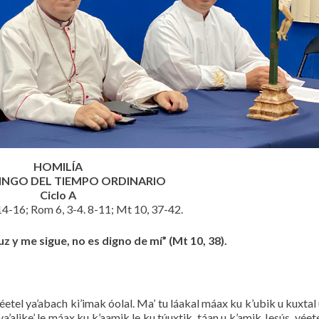
HOMILÍA
MINGO DEL TIEMPO ORDINARIO
Ciclo A
 14-16; Rom 6, 3-4. 8-11; Mt 10, 37-42.
z y me sigue, no es digno de mí” (Mt 10, 38).
yéetel ya’abach ki’imak óolal. Ma’ tu láakal máax ku k’ubik u kuxtal u
 ya’alike’ le máax ku k’aamik le ku túuxtik, táan u k’amik Jesús, yéet