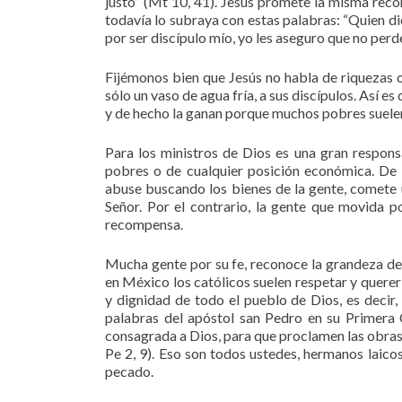
justo” (Mt 10, 41). Jesús promete la misma recom
todavía lo subraya con estas palabras: “Quien di
por ser discípulo mío, yo les aseguro que no per
Fijémonos bien que Jesús no habla de riquezas o
sólo un vaso de agua fría, a sus discípulos. Así
y de hecho la ganan porque muchos pobres suelen
Para los ministros de Dios es una gran respons
pobres o de cualquier posición económica. De 
abuse buscando los bienes de la gente, comete 
Señor. Por el contrario, la gente que movida p
recompensa.
Mucha gente por su fe, reconoce la grandeza del
en México los católicos suelen respetar y querer
y dignidad de todo el pueblo de Dios, es decir,
palabras del apóstol san Pedro en su Primera C
consagrada a Dios, para que proclamen las obras m
Pe 2, 9). Eso son todos ustedes, hermanos laicos
pecado.