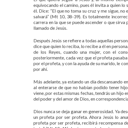
equivocando el camino, pues él invita a quien lo s
él. Dice: “El que no toma su cruz y me sigue, no e
salvará” (Mt 10, 38-39). Es totalmente incorrect
carrera en la que se puede ascender o que sirva p
llamado de Jesús.
Después Jesús se refiere a todas aquellas person
dice que quien lo reciba, lo recibe a él en perso
de los Reyes, cuando una mujer, con el cons
posteriormente, cada vez que el profeta pasaba 
por el profeta, y con la ayuda de su marido, le 
por ahí.
Más adelante, ya estando un día descansando en 
al enterarse de que no habían podido tener hijos
viene, por estas mismas fechas, tendrás un hijo en
del poder y del amor de Dios, en correspondencia 
Dios nunca se deja ganar en generosidad. Ya de
un profeta por ser profeta. Ahora Jesús lo anu
profeta por ser profeta, recibirá recompensa de