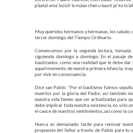
p’áatal xma’ bo’oli’ le máax chen u luuch ja’ ku ts’ai
Muy queridos hermanos y hermanas, los saludo co
tercer domingo del Tiempo Ordinario.
Comencemos por la segunda lectura, tomada 
siguiendo domingo a domingo. En el pasaje de
bautizados, como una realidad que le debe dar 
aquel momento de nuestra primera infancia, tray
por vivir en consecuencia.
Dice san Pablo: “Por el bautismo fuimos sepulta
muertos por la gloria del Padre, así también n
nuestra vida tienen que ser actualizadas para q
debe implicar toda nuestra existencia, no sólo u
el cauce de nuestros sentimientos, así como la c
Nunca es demasiado tarde para renovar nuestr
propuesta del Señor a través de Pablo para tu vi