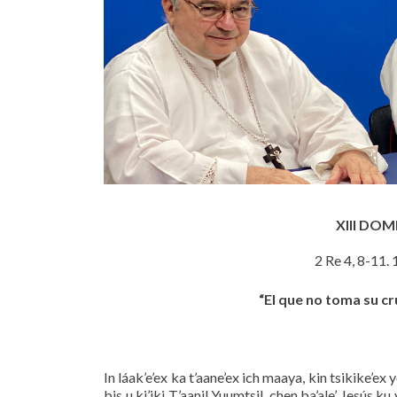
XIII DO
2 Re 4, 8-11.
“El que no toma su cru
In láak’e’ex ka t’aane’ex ich maaya, kin tsikike’ex 
bis u ki’iki T’aanil Yuumtsil, chen ba’ale’ Jesús ku