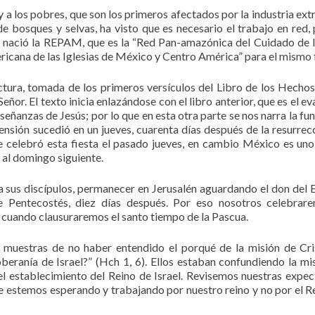
 a los pobres, que son los primeros afectados por la industria extr
e bosques y selvas, ha visto que es necesario el trabajo en red, 
1, nació la REPAM, que es la “Red Pan-amazónica del Cuidado de 
icana de las Iglesias de México y Centro América” para el mismo f
ctura, tomada de los primeros versículos del Libro de los Hechos
Señor. El texto inicia enlazándose con el libro anterior, que es el e
señanzas de Jesús; por lo que en esta otra parte se nos narra la fu
censión sucedió en un jueves, cuarenta días después de la resurrec
se celebró esta fiesta el pasado jueves, en cambio México es uno
 al domingo siguiente.
a sus discípulos, permanecer en Jerusalén aguardando el don del E
de Pentecostés, diez días después. Por eso nosotros celebrar
cuando clausuraremos el santo tiempo de la Pascua.
 muestras de no haber entendido el porqué de la misión de Cri
soberanía de Israel?” (Hch 1, 6). Ellos estaban confundiendo la mi
 el establecimiento del Reino de Israel. Revisemos nuestras expec
ue estemos esperando y trabajando por nuestro reino y no por el R