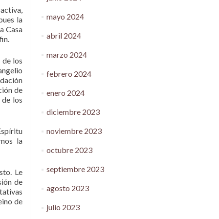
activa,
mayo 2024
pues la
la Casa
abril 2024
in.
marzo 2024
 de los
vangelio
febrero 2024
ndación
ción de
enero 2024
 de los
diciembre 2023
noviembre 2023
spíritu
emos la
octubre 2023
septiembre 2023
sto. Le
sión de
agosto 2023
tativas
eino de
julio 2023