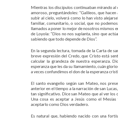
Mientras los discípulos continuaban mirando al c
amoroso, preguntándoles: “Galileos, que hacen 
subir al cielo, volverá como lo han visto alejar
familiar, comunitario, o social, que no podemo
llamados a poner lo mejor de nosotros mismos e
de Loyola: “Dios no nos suplanta, sino que actú
sabiendo que todo depende de Dios”.
En la segunda lectura, tomada de la Carta de sa
breve expresión del Credo, que Cristo está sen
calcular la grandeza de nuestra esperanza. Di
esperanza que les da su llamamiento, cuán gloriosa
a veces confundimos el don de la esperanza cristi
El santo evangelio según san Mateo, nos prese
anterior en el tiempo a la narración de san Luca
tan significativo. Dice san Mateo que al ver los
Una cosa es aceptar a Jesús como el Mesías y
aceptarlo como Dios verdadero.
Es natural que, habiendo nacido con una fortís