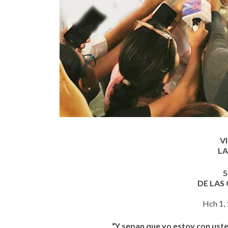
V
LA
5
DE LAS
Hch 1, 
“Y sepan que yo estoy con usted