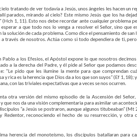
ielo tratando de ver todavía a Jesús, unos ángeles les hacen un r
allí parados, mirando al cielo? Este mismo Jesús que los ha deja
se” (Hch 1, 11). Esto nos debe recordar ante cualquier problema pe
s esperar a que todo nos lo venga a resolver el Señor, sino que 
n la solución de cada problema. Como dice el pensamiento de san 
a a través de nosotros. Actúa como si todo dependiera de ti, pero
n Pablo a los Efesios, el Apóstol expone lo que nosotros decimos
tado a la derecha del Padre, y él pide al Señor que podamos desc
ce: “Le pido que les ilumine la mente para que comprendan cuá
 y rica es la herencia que Dios da a los que son suyos” (Ef 1, 18); 
ana, con las triviales expectativas que a veces se nos ocurren.
nta otra versión del mismo episodio de la Ascensión del Señor,
s, y que nos da una visión complementaria para asimilar un acontec
 discípulos “a Jesús se postraron, aunque algunos titubeaban” (Mt 2
 Redentor, reconociendo el hecho de su resurrección, y otra 
ima herencia del monoteísmo, los discípulos batallaran para ca