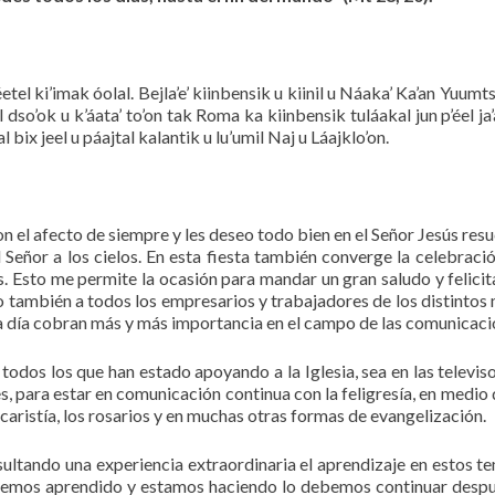
etel ki’imak óolal. Bejla’e’ kiinbensik u kiinil u Náaka’ Ka’an Yuumts
el dso’ok u k’áata’ to’on tak Roma ka kiinbensik tuláakal jun p’éel ja
al bix jeel u páajtal kalantik u lu’umil Naj u Láajklo’on.
el afecto de siempre y les deseo todo bien en el Señor Jesús resu
 Señor a los cielos. En esta fiesta también converge la celebració
 Esto me permite la ocasión para mandar un gran saludo y felicit
 también a todos los empresarios y trabajadores de los distintos
da día cobran más y más importancia en el campo de las comunicaci
dos los que han estado apoyando a la Iglesia, sea en las televiso
les, para estar en comunicación continua con la feligresía, en medio
caristía, los rosarios y en muchas otras formas de evangelización.
sultando una experiencia extraordinaria el aprendizaje en estos t
hemos aprendido y estamos haciendo lo debemos continuar desp