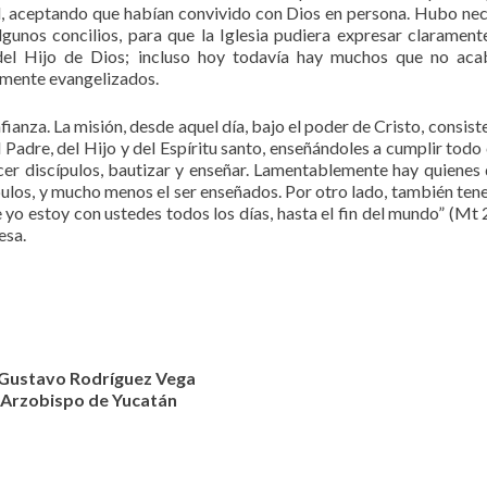
dad, aceptando que habían convivido con Dios en persona. Hubo ne
lgunos concilios, para que la Iglesia pudiera expresar clarament
 del Hijo de Dios; incluso hoy todavía hay muchos que no ac
temente evangelizados.
nza. La misión, desde aquel día, bajo el poder de Cristo, consiste 
 Padre, del Hijo y del Espíritu santo, enseñándoles a cumplir todo
acer discípulos, bautizar y enseñar. Lamentablemente hay quienes
ípulos, y mucho menos el ser enseñados. Por otro lado, también ten
o estoy con ustedes todos los días, hasta el fin del mundo” (Mt 2
esa.
Gustavo Rodríguez Vega
Arzobispo de Yucatán