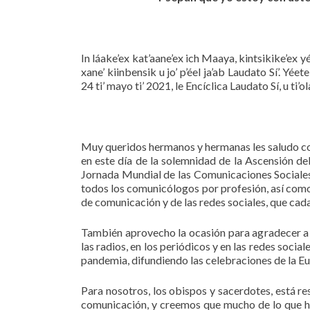
In láake’ex kat’aane’ex ich Maaya, kintsikike’ex yé
xane’ kiinbensik u jo’ p’éel ja’ab Laudato Sí’. Yéet
24 ti’ mayo ti’ 2021, le Encíclica Laudato Sí, u ti’ol
Muy queridos hermanos y hermanas les saludo con 
en este día de la solemnidad de la Ascensión del
Jornada Mundial de las Comunicaciones Sociales.
todos los comunicólogos por profesión, así como
de comunicación y de las redes sociales, que ca
También aprovecho la ocasión para agradecer a to
las radios, en los periódicos y en las redes socia
pandemia, difundiendo las celebraciones de la Eu
Para nosotros, los obispos y sacerdotes, está re
comunicación, y creemos que mucho de lo que 