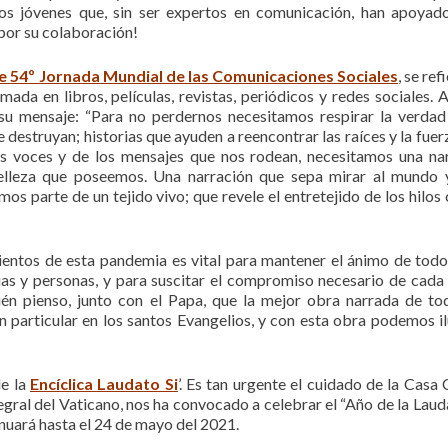
s jóvenes que, sin ser expertos en comunicación, han apoyad
 por su colaboración!
e 54º Jornada Mundial de las Comunicaciones Sociales
, se ref
da en libros, películas, revistas, periódicos y redes sociales. A
su mensaje: “Para no perdernos necesitamos respirar la verdad
e destruyan; historias que ayuden a reencontrar las raíces y la fuer
as voces y de los mensajes que nos rodean, necesitamos una na
elleza que poseemos. Una narración que sepa mirar al mundo 
s parte de un tejido vivo; que revele el entretejido de los hilos 
ientos de esta pandemia es vital para mantener el ánimo de todo
lias y personas, y para suscitar el compromiso necesario de cada
én pienso, junto con el Papa, que la mejor obra narrada de to
en particular en los santos Evangelios, y con esta obra podemos i
de la
Encíclica Laudato Si
’. Es tan urgente el cuidado de la Casa
gral del Vaticano, nos ha convocado a celebrar el “Año de la Laudat
inuará hasta el 24 de mayo del 2021.