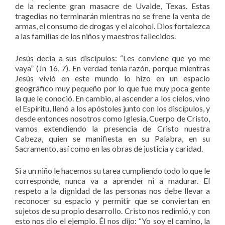
de la reciente gran masacre de Uvalde, Texas. Estas
tragedias no terminarán mientras no se frene la venta de
armas, el consumo de drogas y el alcohol. Dios fortalezca
a las familias de los niños y maestros fallecidos.
Jesús decía a sus discípulos: “Les conviene que yo me
vaya” (Jn 16, 7). En verdad tenía razón, porque mientras
Jesús vivió en este mundo lo hizo en un espacio
geográfico muy pequeño por lo que fue muy poca gente
la que le conoció. En cambio, al ascender a los cielos, vino
el Espíritu, llenó a los apóstoles junto con los discípulos, y
desde entonces nosotros como Iglesia, Cuerpo de Cristo,
vamos extendiendo la presencia de Cristo nuestra
Cabeza, quien se manifiesta en su Palabra, en su
Sacramento, así como en las obras de justicia y caridad.
Si a un niño le hacemos su tarea cumpliendo todo lo que le
corresponde, nunca va a aprender ni a madurar. El
respeto a la dignidad de las personas nos debe llevar a
reconocer su espacio y permitir que se conviertan en
sujetos de su propio desarrollo. Cristo nos redimió, y con
esto nos dio el ejemplo. Él nos dijo: “Yo soy el camino, la