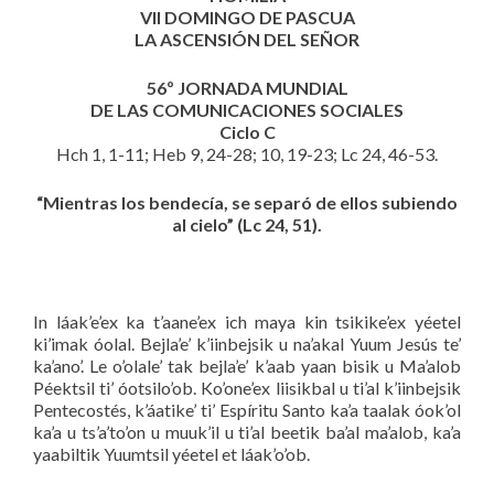
VII DOMINGO DE PASCUA
LA ASCENSIÓN DEL SEÑOR
56º JORNADA MUNDIAL
DE LAS COMUNICACIONES SOCIALES
Ciclo C
Hch 1, 1-11; Heb 9, 24-28; 10, 19-23; Lc 24, 46-53.
“Mientras los bendecía, se separó de ellos subiendo
al cielo” (Lc 24, 51).
In láak’e’ex ka t’aane’ex ich maya kin tsikike’ex yéetel
ki’imak óolal. Bejla’e’ k’iinbejsik u na’akal Yuum Jesús te’
ka’ano’. Le o’olale’ tak bejla’e’ k’aab yaan bisik u Ma’alob
Péektsil ti’ óotsilo’ob. Ko’one’ex liisikbal u ti’al k’iinbejsik
Pentecostés, k’áatike’ ti’ Espíritu Santo ka’a taalak óok’ol
ka’a u ts’a’to’on u muuk’il u ti’al beetik ba’al ma’alob, ka’a
yaabiltik Yuumtsil yéetel et láak’o’ob.