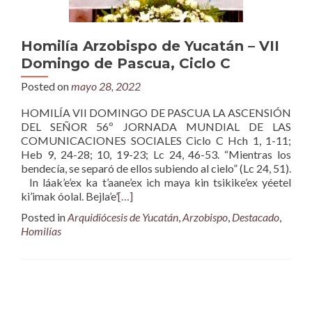
Homilía Arzobispo de Yucatán – VII
Domingo de Pascua, Ciclo C
Posted on
mayo 28, 2022
HOMILÍA VII DOMINGO DE PASCUA LA ASCENSIÓN
DEL SEÑOR 56º JORNADA MUNDIAL DE LAS
COMUNICACIONES SOCIALES Ciclo C Hch 1, 1-11;
Heb 9, 24-28; 10, 19-23; Lc 24, 46-53. “Mientras los
bendecía, se separó de ellos subiendo al cielo” (Lc 24, 51).
In láak’e’ex ka t’aane’ex ich maya kin tsikike’ex yéetel
ki’imak óolal. Bejla’e’
[…]
Posted in
Arquidiócesis de Yucatán
,
Arzobispo
,
Destacado
,
Homilías
Posts