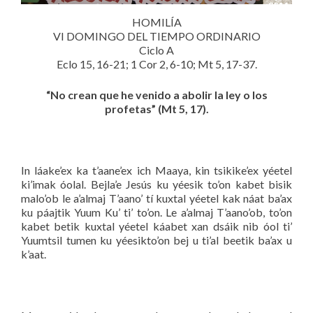
HOMILÍA
VI DOMINGO DEL TIEMPO ORDINARIO
Ciclo A
Eclo 15, 16-21; 1 Cor 2, 6-10; Mt 5, 17-37.
“No crean que he venido a abolir la ley o los
profetas” (Mt 5, 17).
In láake’ex ka t’aane’ex ich Maaya, kin tsikike’ex yéetel
ki’imak óolal. Bejla’e Jesús ku yéesik to’on kabet bisik
malo’ob le a’almaj T’aano’ tí kuxtal yéetel kak náat ba’ax
ku páajtik Yuum Ku’ ti’ to’on. Le a’almaj T’aano’ob, to’on
kabet betik kuxtal yéetel káabet xan dsáik nib óol ti’
Yuumtsil tumen ku yéesikto’on bej u ti’al beetik ba’ax u
k’aat.