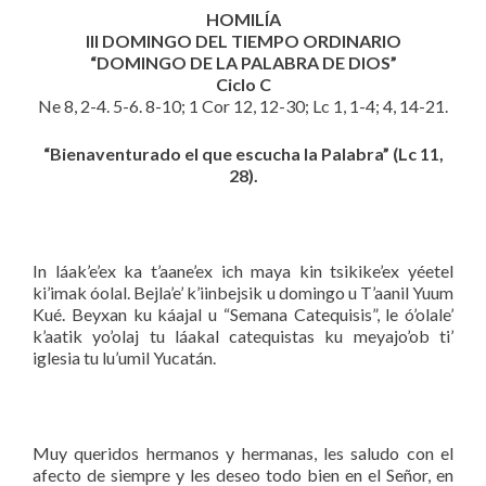
HOMILÍA
III DOMINGO DEL TIEMPO ORDINARIO
“DOMINGO DE LA PALABRA DE DIOS”
Ciclo C
Ne 8, 2-4. 5-6. 8-10; 1 Cor 12, 12-30; Lc 1, 1-4; 4, 14-21.
“Bienaventurado el que escucha la Palabra” (Lc 11,
28).
In láak’e’ex ka t’aane’ex ich maya kin tsikike’ex yéetel
ki’imak óolal. Bejla’e’ k’iinbejsik u domingo u T’aanil Yuum
Kué. Beyxan ku káajal u “Semana Catequisis”, le ó’olale’
k’aatik yo’olaj tu láakal catequistas ku meyajo’ob ti’
iglesia tu lu’umil Yucatán.
Muy queridos hermanos y hermanas, les saludo con el
afecto de siempre y les deseo todo bien en el Señor, en