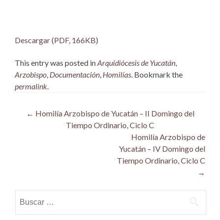
Descargar (PDF, 166KB)
This entry was posted in
Arquidiócesis de Yucatán
,
Arzobispo
,
Documentación
,
Homilías
. Bookmark the
permalink
.
Post
←
Homilía Arzobispo de Yucatán – II Domingo del
Tiempo Ordinario, Ciclo C
navigation
Homilía Arzobispo de
Yucatán – IV Domingo del
Tiempo Ordinario, Ciclo C
→
Buscar: