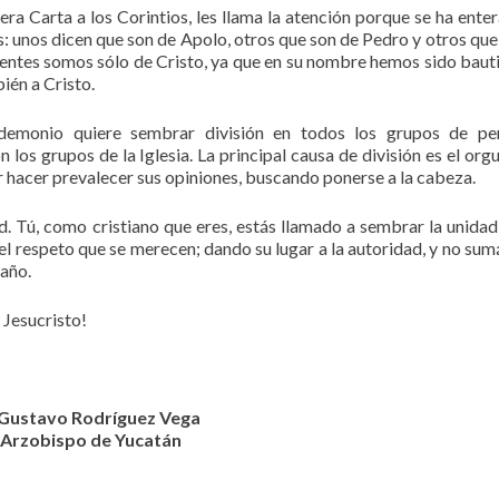
mera Carta a los Corintios, les llama la atención porque se ha ente
os: unos dicen que son de Apolo, otros que son de Pedro y otros que
yentes somos sólo de Cristo, ya que en su nombre hemos sido baut
ién a Cristo.
emonio quiere sembrar división en todos los grupos de per
los grupos de la Iglesia. La principal causa de división es el orgul
r hacer prevalecer sus opiniones, buscando ponerse a la cabeza.
d. Tú, como cristiano que eres, estás llamado a sembrar la unida
n el respeto que se merecen; dando su lugar a la autoridad, y no su
daño.
 Jesucristo!
Gustavo Rodríguez Vega
Arzobispo de Yucatán