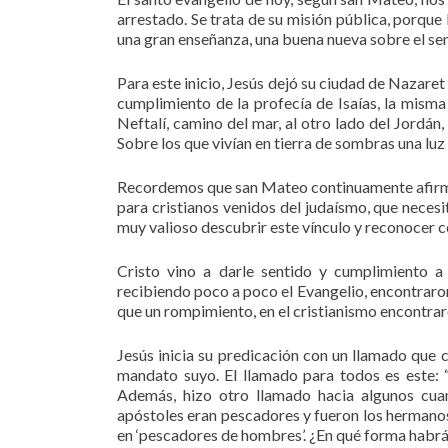
arrestado. Se trata de su misión pública, porque 
una gran enseñanza, una buena nueva sobre el senti
Para este inicio, Jesús dejó su ciudad de Nazare
cumplimiento de la profecía de Isaías, la misma
Neftalí, camino del mar, al otro lado del Jordán,
Sobre los que vivían en tierra de sombras una luz r
Recordemos que san Mateo continuamente afirma e
para cristianos venidos del judaísmo, que nece
muy valioso descubrir este vínculo y reconocer c
Cristo vino a darle sentido y cumplimiento a
recibiendo poco a poco el Evangelio, encontraron
que un rompimiento, en el cristianismo encontrar
Jesús inicia su predicación con un llamado que c
mandato suyo. El llamado para todos es este: “
Además, hizo otro llamado hacia algunos cua
apóstoles eran pescadores y fueron los hermanos 
en ‘pescadores de hombres’. ¿En qué forma habrá