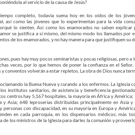
oniéndola al servicio de la causa de Jesús?
tiempo completo, todavía suena hoy en los oídos de los jóve
al, así como las jóvenes que lo experimentan para la vida cons
orqué lo sienten. Así como los enamorados no saben explicar
 amor se justifica a sí mismo, del mismo modo los llamados por e
ntos de los enamorados, y no hay manera para que justifiquen su d
nes, pues hay muy pocos seminaristas y pocas religiosas, pero a l
chas veces, por lo que hemos de poner la confianza en el Señor,
y conventos volverán a estar repletos. La obra de Dios nunca term
oclamando la Buena Nueva y curando a los enfermos. La Iglesia c
os institutos sanitarios, de asistencia y beneficencia gestionado
tos centros hay 5,167 hospitales, la mayoría en África y América;
a y Asia; 648 leproserías distribuidas principalmente en Asia y 
 y personas con discapacidad, en su mayoría en Europa y Améric
ienden en cada parroquia, en los dispensarios médicos; más to
a de los ministros de la Iglesia para darles la comunión y proveerlo