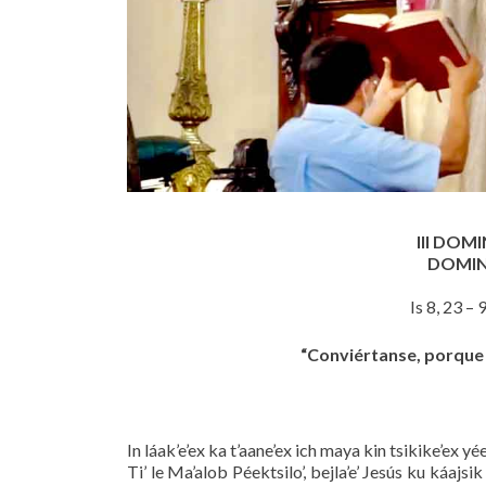
III DOM
DOMIN
Is 8, 23 – 
“Conviértanse, porque ya
In láak’e’ex ka t’aane’ex ich maya kin tsikike’ex yé
Ti’ le Ma’alob Péektsilo’, bejla’e’ Jesús ku káajsik