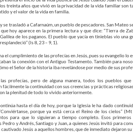
los treinta años que vivió en la privacidad de la vida familiar son 
do y el valor de la vida en familia.
t y se trasladó a Cafarnaúm, un pueblo de pescadores. San Mateo se
 que hoy aparece en la primera lectura y que dice: “Tierra de Za
 Galilea de los paganos. El pueblo que yacía en tinieblas vio una gr
esplandeció” (Is 8, 23 – 9, 1).
l cumplimiento de las profecías en Jesús, pues su evangelio lo e
sitaban la conexión con el Antiguo Testamento. También para noso
ómo el Señor de la historia iba revelándose por medio de sus profe
 las profecías, pero de alguna manera, todos los pueblos que
 fácilmente la continuidad con sus creencias y prácticas religiosas
on la plenitud de todo lo vivido anteriormente.
ontinúa hasta el día de hoy, porque la Iglesia le ha dado continui
Conviértanse, porque ya está cerca el Reino de los cielos” (Mt 
ntos para que lo siguieran a tiempo completo. Esos primeros
Pedro y Andrés, Santiago y Juan, a quienes Jesús invitó para conv
 cautivado Jesús a aquellos hombres, que de inmediato dejaron su 