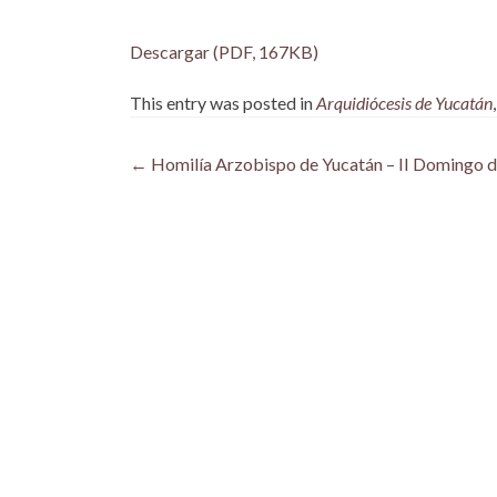
Descargar (PDF, 167KB)
This entry was posted in
Arquidiócesis de Yucatán
Post
←
Homilía Arzobispo de Yucatán – II Domingo d
navigation