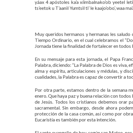
yáax 4 apóstoles ka’a xíimbalnako’ob yeetel leti
ts’eetok u T’aanil Yumtsil ti’ le kaajo’obo’, waa ma’
Muy queridos hermanos y hermanas les saludo co
Tiempo Ordinario, en el cual celebramos el “Do
Jornada tiene la finalidad de fortalecer en todos lo
En su mensaje para esta jornada, el Papa Franc
Palabra, diciendo: “La Palabra de Dios es viva, ef
alma y espíritu, articulaciones y médulas, y dis
cualidades, la Palabra es capaz de convertir a tod
Por otra parte, estamos dentro de la semana mun
enero. Que haya paz y buena relación con todos
de Jesús. Todos los cristianos debemos orar pa
sacramental. Sin embargo, desde ahora podemo
protección de la casa común, así como por obras
Eucaristía es también por esta intención.
El santo evangelio de hoy, según san Mateo, nos 