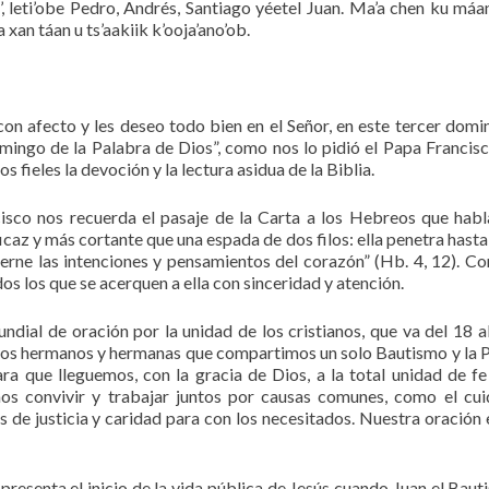
’, leti’obe Pedro, Andrés, Santiago yéetel Juan. Ma’a chen ku máa
a xan táan u ts’aakiik k’ooja’ano’ob.
n afecto y les deseo todo bien en el Señor, en este tercer domi
mingo de la Palabra de Dios”, como nos lo pidió el Papa Francisc
s fieles la devoción y la lectura asidua de la Biblia.
isco nos recuerda el pasaje de la Carta a los Hebreos que habl
icaz y más cortante que una espada de dos filos: ella penetra hasta 
cierne las intenciones y pensamientos del corazón” (Hb. 4, 12). Co
os los que se acerquen a ella con sinceridad y atención.
dial de oración por la unidad de los cristianos, que va del 18 a
 los hermanos y hermanas que compartimos un solo Bautismo y la 
ra que lleguemos, con la gracia de Dios, a la total unidad de fe
s convivir y trabajar juntos por causas comunes, como el cu
 de justicia y caridad para con los necesitados. Nuestra oración 
presenta el inicio de la vida pública de Jesús cuando Juan el Bauti