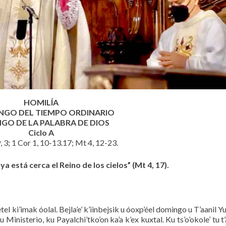
HOMILÍA
INGO DEL TIEMPO ORDINARIO
GO DE LA PALABRA DE DIOS
Ciclo A
9, 3; 1 Cor 1, 10-13.17; Mt 4, 12-23.
 está cerca el Reino de los cielos” (Mt 4, 17).
etel ki’imak óolal. Bejla’e’ k’iinbejsik u óoxp’éel domingo u T’aanil Y
 u Ministerio, ku Payalchi’tko’on ka’a k’ex kuxtal. Ku ts’o’okole’ tu t