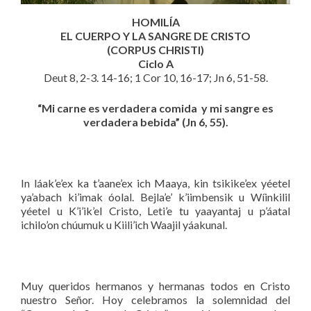
HOMILÍA
EL CUERPO Y LA SANGRE DE CRISTO
(CORPUS CHRISTI)
Ciclo A
Deut 8, 2-3. 14-16; 1 Cor 10, 16-17; Jn 6, 51-58.
“Mi carne es verdadera comida y mi sangre es
verdadera bebida” (Jn 6, 55).
In láak’e’ex ka t’aane’ex ich Maaya, kin tsikike’ex yéetel
ya’abach ki’imak óolal. Bejla’e’ k’iimbensik u Wíinkilil
yéetel u K’i’ik’el Cristo, Leti’e tu yaayantaj u p’áatal
ichilo’on chúumuk u Kiili’ich Waajil yáakunal.
Muy queridos hermanos y hermanas todos en Cristo
nuestro Señor. Hoy celebramos la solemnidad del