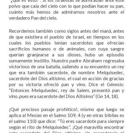
polvo que caía del cielo con lo que podían hacer su pan,
cuánto más hemos de admirarnos nosotros ante el
verdadero Pan del cielo.
Recordemos también como siglos antes del maná, antes
de que existiera el pueblo de Israel, en tiempos en los
cuales los pueblos tenían sacerdotes que ofrecían
sacrificios humanos o de animales, con cuya sangre
querían granjearse a sus dioses, hubo un episodio
sumamente insólito. Nuestro padre Abraham regresaba
victorioso de una batalla, saliendo a su encuentro un rey
que era también sacerdote, de nombre Melquisedec,
sacerdote del Dios altísimo, el cual en acción de gracias
por su victoria ofreció pan y vino. Dice el Génesis:
“Entonces Melquisedec, rey de Salem, presentó pan y
vino, pues era sacerdote del Dios Altísimo” (Gn 14, 18).
¡Qué precioso pasaje profético!, mismo que luego se
aplica al Mesías en el Salmo 109, 4 (y en otras biblias es
el salmo 110) que dice: “Tú eres sacerdote para siempre
según el rito de Melquisedec”. ¡Qué maravilla encontrar
este sacerdote del Dios altísimo, sin ascendencia ni