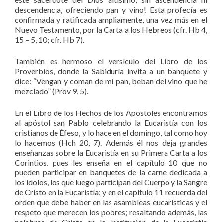
descendencia, ofreciendo pan y vino! Esta profecía es
confirmada y ratificada ampliamente, una vez más en el
Nuevo Testamento, por la Carta a los Hebreos (cfr. Hb 4,
15 – 5, 10; cfr. Hb 7).
También es hermoso el versículo del Libro de los
Proverbios, donde la Sabiduría invita a un banquete y
dice: “Vengan y coman de mi pan, beban del vino que he
mezclado” (Prov 9, 5).
En el Libro de los Hechos de los Apóstoles encontramos
al apóstol san Pablo celebrando la Eucaristía con los
cristianos de Éfeso, y lo hace en el domingo, tal como hoy
lo hacemos (Hch 20, 7). Además él nos deja grandes
enseñanzas sobre la Eucaristía en su Primera Carta a los
Corintios, pues les enseña en el capítulo 10 que no
pueden participar en banquetes de la carne dedicada a
los ídolos, los que luego participan del Cuerpo y la Sangre
de Cristo en la Eucaristía; y en el capítulo 11 recuerda del
orden que debe haber en las asambleas eucarísticas y el
respeto que merecen los pobres; resaltando además, las
palabras de Cristo en la Institución de la Eucaristía