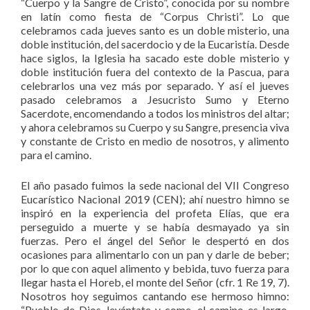
“Cuerpo y la Sangre de Cristo”, conocida por su nombre
en latín como fiesta de “Corpus Christi”. Lo que
celebramos cada jueves santo es un doble misterio, una
doble institución, del sacerdocio y de la Eucaristía. Desde
hace siglos, la Iglesia ha sacado este doble misterio y
doble institución fuera del contexto de la Pascua, para
celebrarlos una vez más por separado. Y así el jueves
pasado celebramos a Jesucristo Sumo y Eterno
Sacerdote, encomendando a todos los ministros del altar;
y ahora celebramos su Cuerpo y su Sangre, presencia viva
y constante de Cristo en medio de nosotros, y alimento
para el camino.
El año pasado fuimos la sede nacional del VII Congreso
Eucarístico Nacional 2019 (CEN); ahí nuestro himno se
inspiró en la experiencia del profeta Elías, que era
perseguido a muerte y se había desmayado ya sin
fuerzas. Pero el ángel del Señor le despertó en dos
ocasiones para alimentarlo con un pan y darle de beber;
por lo que con aquel alimento y bebida, tuvo fuerza para
llegar hasta el Horeb, el monte del Señor (cfr. 1 Re 19, 7).
Nosotros hoy seguimos cantando ese hermoso himno:
“Pueblo de Dios, levántate y come, el camino es largo,