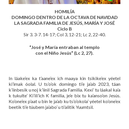
HOMILÍA
DOMINGO DENTRO DE LA OCTAVA DE NAVIDAD
LA SAGRADA FAMILIA DE JESÚS, MARÍA Y JOSÉ
Ciclo B
Sir 3. 3-7. 14-17; Col 3, 12-21; Lc 2, 22-40.
“José y María entraban al templo
con el Niño Jesús” (Lc 2, 27).
In láake’ex ka t’aane’ex ich maaya kin tsikike’ex yéetel
ki’imak óolal. U ts’o’ok domingo ti’e ja’ab 2023, táan
k’iinbesik u noj k’iinil Sagrada Familia. Kexi’ tu láakal ka’a
k tukulte’ Ki’ili’ich K familia, je’e bix tu ka’anso’on Jesús.
Ko’one’ex p’aat u bin le ja’ab ku ts’o’okola’ yéetel ko’one’ex
beetik ti’e túubem ja’abo’ u ti’alitik Yuumtsil.