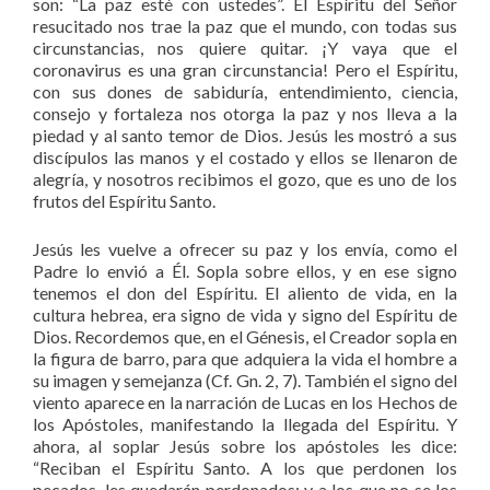
son: “La paz esté con ustedes”. El Espíritu del Señor
resucitado nos trae la paz que el mundo, con todas sus
circunstancias, nos quiere quitar. ¡Y vaya que el
coronavirus es una gran circunstancia! Pero el Espíritu,
con sus dones de sabiduría, entendimiento, ciencia,
consejo y fortaleza nos otorga la paz y nos lleva a la
piedad y al santo temor de Dios. Jesús les mostró a sus
discípulos las manos y el costado y ellos se llenaron de
alegría, y nosotros recibimos el gozo, que es uno de los
frutos del Espíritu Santo.
Jesús les vuelve a ofrecer su paz y los envía, como el
Padre lo envió a Él. Sopla sobre ellos, y en ese signo
tenemos el don del Espíritu. El aliento de vida, en la
cultura hebrea, era signo de vida y signo del Espíritu de
Dios. Recordemos que, en el Génesis, el Creador sopla en
la figura de barro, para que adquiera la vida el hombre a
su imagen y semejanza (Cf. Gn. 2, 7). También el signo del
viento aparece en la narración de Lucas en los Hechos de
los Apóstoles, manifestando la llegada del Espíritu. Y
ahora, al soplar Jesús sobre los apóstoles les dice:
“Reciban el Espíritu Santo. A los que perdonen los
pecados, les quedarán perdonados; y a los que no se los