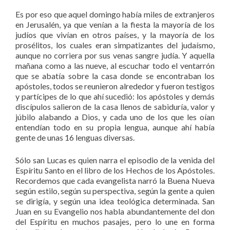
Es por eso que aquel domingo había miles de extranjeros
en Jerusalén, ya que venían a la fiesta la mayoría de los
judíos que vivían en otros países, y la mayoría de los
prosélitos, los cuales eran simpatizantes del judaísmo,
aunque no corriera por sus venas sangre judía. Y aquella
mañana como a las nueve, al escuchar todo el ventarrón
que se abatía sobre la casa donde se encontraban los
apóstoles, todos se reunieron alrededor y fueron testigos
y partícipes de lo que ahí sucedió: los apóstoles y demás
discípulos salieron de la casa llenos de sabiduría, valor y
júbilo alabando a Dios, y cada uno de los que les oían
entendían todo en su propia lengua, aunque ahí había
gente de unas 16 lenguas diversas.
Sólo san Lucas es quien narra el episodio de la venida del
Espíritu Santo en el libro de los Hechos de los Apóstoles.
Recordemos que cada evangelista narró la Buena Nueva
según estilo, según su perspectiva, según la gente a quien
se dirigía, y según una idea teológica determinada. San
Juan en su Evangelio nos habla abundantemente del don
del Espíritu en muchos pasajes, pero lo une en forma