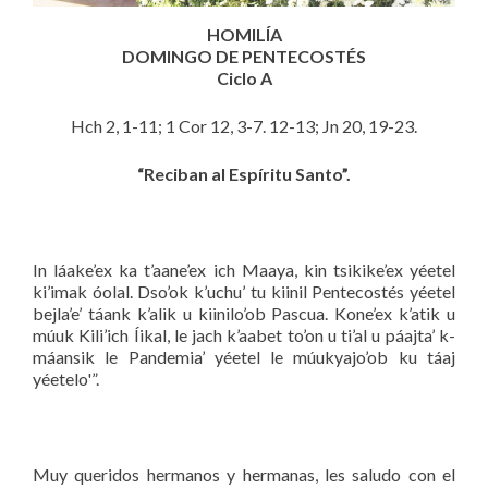
HOMILÍA
DOMINGO DE PENTECOSTÉS
Ciclo A
Hch 2, 1-11; 1 Cor 12, 3-7. 12-13; Jn 20, 19-23.
“Reciban al Espíritu Santo”.
In láake’ex ka t’aane’ex ich Maaya, kin tsikike’ex yéetel
ki’imak óolal. Dso’ok k’uchu’ tu kiinil Pentecostés yéetel
bejla’e’ táank k’alik u kiinilo’ob Pascua. Kone’ex k’atik u
múuk Kili’ich Íikal, le jach k’aabet to’on u ti’al u páajta’ k-
máansik le Pandemia’ yéetel le múukyajo’ob ku táaj
yéetelo'”.
Muy queridos hermanos y hermanas, les saludo con el