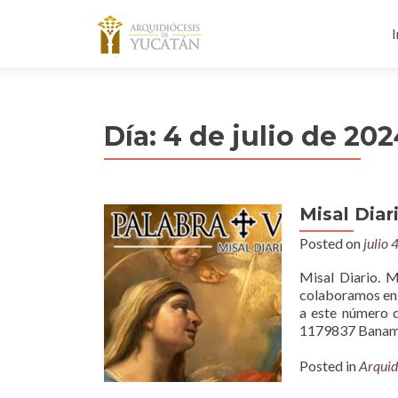
I
Día:
4 de julio de 20
Misal Diar
Posted on
julio 
Misal Diario. M
colaboramos en 
a este número 
1179837 Baname
Posted in
Arquid