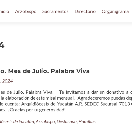
nicio
Arzobispo
Sacramentos
Directorio
Organigrama
24
io. Mes de Julio. Palabra Viva
4, 2024
es de Julio. Palabra Viva. Te invitamos a dar un donativo a 
la elaboración de este misal mensual. Agradeceremos puedas de
de cuenta: Arquidiócesis de Yucatán A.R. SEDEC Sucursal 7013
x ¡Gracias por tu generosidad!
iócesis de Yucatán
,
Arzobispo
,
Destacado
,
Homilías