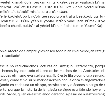
x yéetel ki’imak óolal beyxan kin tsikike’ex yéetel ya’abach ki’ima
tal. Lela’ leti’ u Pascua Cristo, u ti’al líiktsik óolal yéetel ki’im
o’ ma’ u ts’o’oki’, mina’an ti’ u ts’o’ok t’aan.
e le ko’olelo’obo bino’ob te’e sepulcro u ti’al u beetko’ob uts tu w
ichil ti’e ku ts’áik ya’ab u yóolal, leti’ob xane’ jach ki’imak u yó
o’one’ex chupik pukts’ik’al yéetel ki’imak óolal, tumen Yuume’ Ka’pu
 el afecto de siempre y les deseo todo bien en el Señor, en este g
a resucitado!
pascua no escucharemos lecturas del Antiguo Testamento, porqu
 iremos leyendo todo el Libro de los Hechos de los Apóstoles, el 
s, pues el mismo evangelista escribió este libro como una segund
glesia y como tuvo su primer desarrollo con la obra evangelizadora
ejando en cada una un obispo, presbíteros y diáconos a cargo de el
to, porque la historia de la Iglesia se sigue escribiendo hoy en dí
íritu Santo, quien va escribiendo derecho, a pesar de nuestros reng