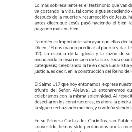
Lo más sobresaliente es el testimonio que van d
va costando la vida, tal como sigue sucediendo e
después de la muerte y resurrección de Jesús, 
antes dicen que Jesús pasó haciendo el bien, l
pagando mal con bien.
También es importante subrayar que ellos decla
Dicen: “Él nos mandó predicar al pueblo y dar te
42). La esencia de la Iglesia y la razón de s
anunciando la resurrección de Cristo. Todo cuanto
catequesis; celebrando la fe en cada Eucaristía 
justicia, es decir, en la construcción del Reino de l
El Salmo 117 que hoy entonamos, expresa nuestra 
triunfo del Señor. Aleluya”. Lo entonaremos 
celebramos con la misma solemnidad. Al resucit
desecharon los constructores, es ahora la piedra
la siguen rechazando muchos, y continúa siendo l
En su Primera Carta a los Corintios, san Pablo n
convertido, hemos sido perdonados por la muert