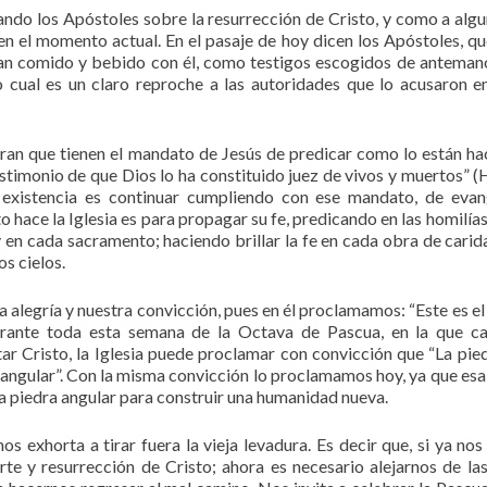
ando los Apóstoles sobre la resurrección de Cristo, y como a algu
n el momento actual. En el pasaje de hoy dicen los Apóstoles, que
han comido y bebido con él, como testigos escogidos de anteman
o cual es un claro reproche a las autoridades que lo acusaron en
ran que tienen el mandato de Jesús de predicar como lo están ha
stimonio de que Dios lo ha constituido juez de vivos y muertos” (
u existencia es continuar cumpliendo con ese mandato, de evan
 hace la Iglesia es para propagar su fe, predicando en las homilías 
y en cada sacramento; haciendo brillar la fe en cada obra de carid
os cielos.
alegría y nuestra convicción, pues en él proclamamos: “Este es el 
durante toda esta semana de la Octava de Pascua, en la que c
ar Cristo, la Iglesia puede proclamar con convicción que “La pie
 angular”. Con la misma convicción lo proclamamos hoy, ya que esa
a piedra angular para construir una humanidad nueva.
os exhorta a tirar fuera la vieja levadura. Es decir que, si ya no
e y resurrección de Cristo; ahora es necesario alejarnos de la