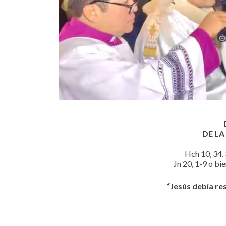
DE LA
Hch 10, 34. 
Jn 20, 1-9 o bie
“Jesús debía res