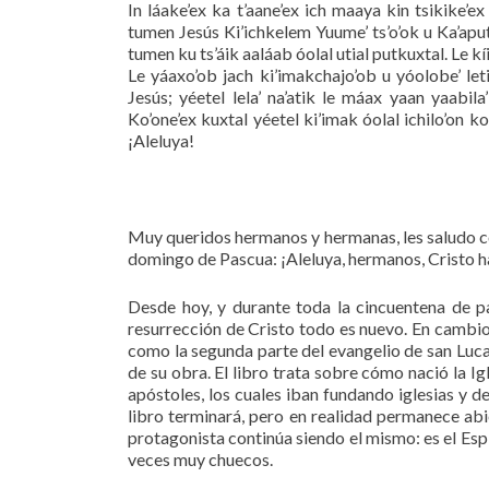
In láake’ex ka t’aane’ex ich maaya kin tsikike’e
tumen Jesús Ki’ichkelem Yuume’ ts’o’ok u Ka’aputkux
tumen ku ts’áik aaláab óolal utial putkuxtal. Le kíimil
Le yáaxo’ob jach ki’imakchajo’ob u yóolobe’ leti’
Jesús; yéetel lela’ na’atik le máax yaan yaabila’ 
Ko’one’ex kuxtal yéetel ki’imak óolal ichilo’on k
¡Aleluya!
Muy queridos hermanos y hermanas, les saludo con
domingo de Pascua: ¡Aleluya, hermanos, Cristo h
Desde hoy, y durante toda la cincuentena de 
resurrección de Cristo todo es nuevo. En cambio,
como la segunda parte del evangelio de san Luca
de su obra. El libro trata sobre cómo nació la I
apóstoles, los cuales iban fundando iglesias y d
libro terminará, pero en realidad permanece abier
protagonista continúa siendo el mismo: es el Esp
veces muy chuecos.