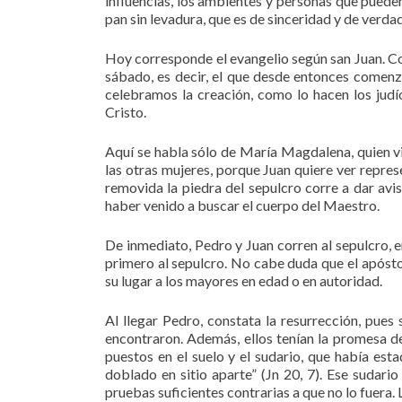
influencias, los ambientes y personas que pueden
pan sin levadura, que es de sinceridad y de verdad
Hoy corresponde el evangelio según san Juan. Co
sábado, es decir, el que desde entonces comenz
celebramos la creación, como lo hacen los judío
Cristo.
Aquí se habla sólo de María Magdalena, quien v
las otras mujeres, porque Juan quiere ver represe
removida la piedra del sepulcro corre a dar avis
haber venido a buscar el cuerpo del Maestro.
De inmediato, Pedro y Juan corren al sepulcro, e
primero al sepulcro. No cabe duda que el apósto
su lugar a los mayores en edad o en autoridad.
Al llegar Pedro, constata la resurrección, pues
encontraron. Además, ellos tenían la promesa de
puestos en el suelo y el sudario, que había esta
doblado en sitio aparte” (Jn 20, 7). Ese sudar
pruebas suficientes contrarias a que no lo fuera. 