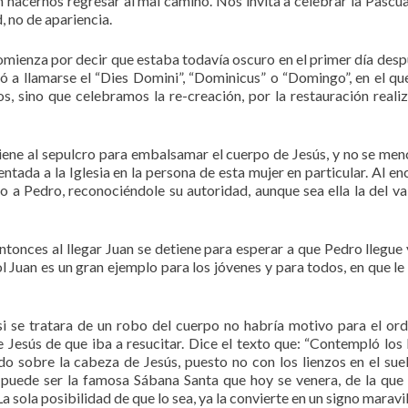
 hacernos regresar al mal camino. Nos invita a celebrar la Pascua
, no de apariencia.
mienza por decir que estaba todavía oscuro en el primer día desp
ó a llamarse el “Dies Domini”, “Dominicus” o “Domingo”, en el qu
s, sino que celebramos la re-creación, por la restauración reali
iene al sepulcro para embalsamar el cuerpo de Jesús, y no se men
ntada a la Iglesia en la persona de esta mujer en particular. Al en
o a Pedro, reconociéndole su autoridad, aunque sea ella la del va
ntonces al llegar Juan se detiene para esperar a que Pedro llegue 
l Juan es un gran ejemplo para los jóvenes y para todos, en que l
 si se tratara de un robo del cuerpo no habría motivo para el or
 Jesús de que iba a resucitar. Dice el texto que: “Contempló los 
do sobre la cabeza de Jesús, puesto no con los lienzos en el suel
io puede ser la famosa Sábana Santa que hoy se venera, de la que
La sola posibilidad de que lo sea, ya la convierte en un signo maravi