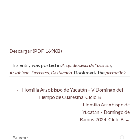
Descargar (PDF, 169KB)
This entry was posted in
Arquidiócesis de Yucatán
,
Arzobispo
,
Decretos
,
Destacado
. Bookmark the
permalink
.
Post
←
Homilía Arzobispo de Yucatán – V Domingo del
Tiempo de Cuaresma, Ciclo B
navigation
Homilía Arzobispo de
Yucatán – Domingo de
Ramos 2024, Ciclo B
→
Buscar: