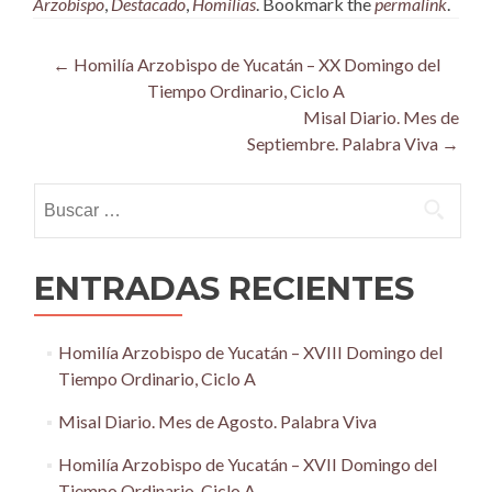
Arzobispo
,
Destacado
,
Homilías
. Bookmark the
permalink
.
Post
←
Homilía Arzobispo de Yucatán – XX Domingo del
Tiempo Ordinario, Ciclo A
navigation
Misal Diario. Mes de
Septiembre. Palabra Viva
→
Buscar:
ENTRADAS RECIENTES
Homilía Arzobispo de Yucatán – XVIII Domingo del
Tiempo Ordinario, Ciclo A
Misal Diario. Mes de Agosto. Palabra Viva
Homilía Arzobispo de Yucatán – XVII Domingo del
Tiempo Ordinario, Ciclo A