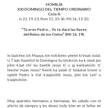
HOMILÍA
XXI DOMINGO DEL TIEMPO ORDINARIO
Ciclo A
Is 22, 19-23; Rom 11, 33-36; Mt 16, 13-20.
“Tú eres Pedro… Yo te daré las llaves
del Reino de los Cielos” (Mt 16, 19).
In láak’e’ex ich Maaya, kin tsikike’ex yéetel ki’imak óolal.
U T’aan Yuumtsil te Domingoa’ ku bisiko’on ka k-núuk jun
p’éel k’áat chi’ ku beetik Jesús ti’ u aj kanbalo’ob: ti’
teeche’ máax Jesús? Kexi’e ka yalak ti’ tuláakal to’one’ u
ojéelil Pedro k ti’al k’aajóoltik Jesús, je’el bix Leti’ u
k’aajóolo’on.
Muy queridos hermanos y hermanas, les saludo con el
afecto de siempre y les deseo todo bien en el Señor en