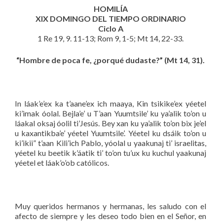
HOMILÍA
XIX DOMINGO DEL TIEMPO ORDINARIO
Ciclo A
1 Re 19, 9. 11-13; Rom 9, 1-5; Mt 14, 22-33.
“Hombre de poca fe, ¿porqué dudaste?” (Mt 14, 31).
In láak’e’ex ka t’aane’ex ich maaya, Kin tsikike’ex yéetel
ki’imak óolal. Bejla’e’ u T’aan Yuumtsile’ ku ya’alik to’on u
láakal oksaj óolil ti’Jesús. Bey xan ku ya’alik to’on bix je’el
u kaxantikba’e’ yéetel Yuumtsile’. Yéetel ku dsáik to’on u
ki’ikii” t’aan Kili’ich Pablo, yóolal u yaakunaj ti’ israelitas,
yéetel ku beetik k’áatik ti’ to’on tu’ux ku kuchul yaakunaj
yéetel et láak’o’ob católicos.
Muy queridos hermanos y hermanas, les saludo con el
afecto de siempre y les deseo todo bien en el Señor, en