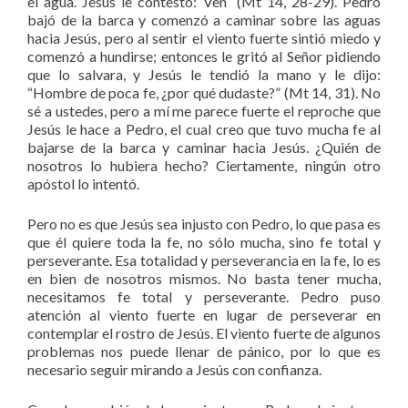
el agua. Jesús le contestó: Ven” (Mt 14, 28-29). Pedro
bajó de la barca y comenzó a caminar sobre las aguas
hacia Jesús, pero al sentir el viento fuerte sintió miedo y
comenzó a hundirse; entonces le gritó al Señor pidiendo
que lo salvara, y Jesús le tendió la mano y le dijo:
“Hombre de poca fe, ¿por qué dudaste?” (Mt 14, 31). No
sé a ustedes, pero a mí me parece fuerte el reproche que
Jesús le hace a Pedro, el cual creo que tuvo mucha fe al
bajarse de la barca y caminar hacia Jesús. ¿Quién de
nosotros lo hubiera hecho? Ciertamente, ningún otro
apóstol lo intentó.
Pero no es que Jesús sea injusto con Pedro, lo que pasa es
que él quiere toda la fe, no sólo mucha, sino fe total y
perseverante. Esa totalidad y perseverancia en la fe, lo es
en bien de nosotros mismos. No basta tener mucha,
necesitamos fe total y perseverante. Pedro puso
atención al viento fuerte en lugar de perseverar en
contemplar el rostro de Jesús. El viento fuerte de algunos
problemas nos puede llenar de pánico, por lo que es
necesario seguir mirando a Jesús con confianza.