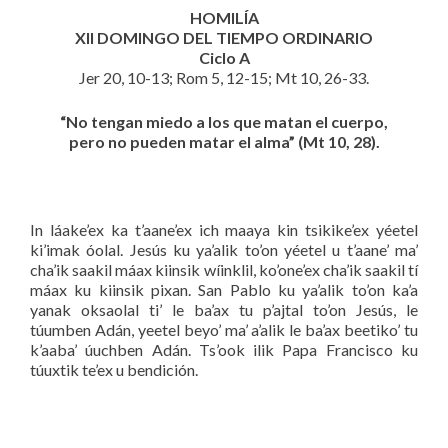
HOMILÍA
XII DOMINGO DEL TIEMPO ORDINARIO
Ciclo A
Jer 20, 10-13; Rom 5, 12-15; Mt 10, 26-33.
“No tengan miedo a los que matan el cuerpo,
pero no pueden matar el alma” (Mt 10, 28).
In láake’ex ka t’aane’ex ich maaya kin tsikike’ex yéetel
ki’imak óolal. Jesús ku ya’alik to’on yéetel u t’aane’ ma’
cha’ik saakil máax kiinsik wíinklil, ko’one’ex cha’ik saakil tí
máax ku kiinsik pixan. San Pablo ku ya’alik to’on ka’a
yanak oksaolal ti’ le ba’ax tu p’ajtal to’on Jesús, le
túumben Adán, yeetel beyo’ ma’ a’alik le ba’ax beetiko’ tu
k’aaba’ úuchben Adán. Ts’ook ilik Papa Francisco ku
túuxtik te’ex u bendición.