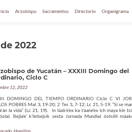
nicio
Arzobispo
Sacramentos
Directorio
Organigrama
 de 2022
rzobispo de Yucatán – XXXIII Domingo del
inario, Ciclo C
mbre 12, 2022
III DOMINGO DEL TIEMPO ORDINARIO Ciclo C VI JO
 POBRES Mal 3, 19-20; 2 Tes 3, 7-12; Lc 21, 5-19. “Si se ma
rán la vida” (Lc 21, 19). In láak’e’ex ka t’aane’ex ich maya kin tsi
óolal. Bejla’e’ k’iinbejsik sexta Jornada Mundial óotsilil máak
tacado
,
Homilías