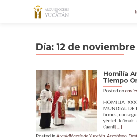
I
Día:
12 de noviembre
Homilía A
Tiempo Ord
Posted on
novie
HOMILÍA XXX
MUNDIAL DE LOS
firmes, consegui
yéetel ki’imak 
t’aanil
[…]
Posted in
Arquidiócesis de Yucatán
,
Arzobispo
,
Des