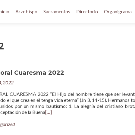
nicio
Arzobispo
Sacramentos
Directorio
Organigrama
2
toral Cuaresma 2022
8, 2022
L CUARESMA 2022 “El Hijo del hombre tiene que ser levant
odo el que crea en él tenga vida eterna” (Jn 3, 14-15). Hermanos t
 unidos por un mismo bautismo: 1. La alegría del cristiano brot
aceptación de la Buena
[…]
gorized