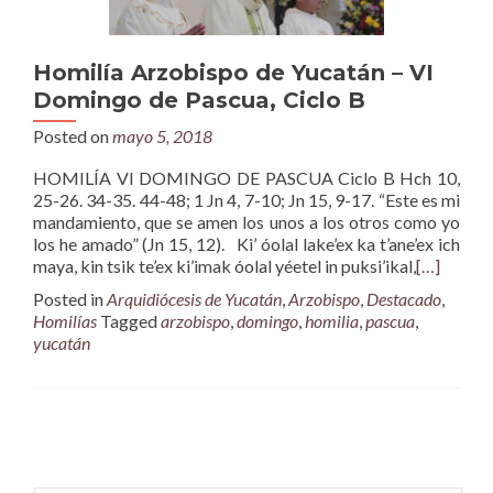
Homilía Arzobispo de Yucatán – VI
Domingo de Pascua, Ciclo B
Posted on
mayo 5, 2018
HOMILÍA VI DOMINGO DE PASCUA Ciclo B Hch 10,
25-26. 34-35. 44-48; 1 Jn 4, 7-10; Jn 15, 9-17. “Este es mi
mandamiento, que se amen los unos a los otros como yo
los he amado” (Jn 15, 12). Ki’ óolal lake’ex ka t’ane’ex ich
maya, kin tsik te’ex ki’imak óolal yéetel in puksi’ikal,
[…]
Posted in
Arquidiócesis de Yucatán
,
Arzobispo
,
Destacado
,
Homilías
Tagged
arzobispo
,
domingo
,
homilia
,
pascua
,
yucatán
Posts
navigation