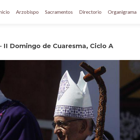
nicio
Arzobispo
Sacramentos
Directorio
Organigrama
– II Domingo de Cuaresma, Ciclo A