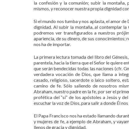
la confesión y la comunión; subir la montaña, 
mismos, y reconocer nuestra propia dignidad com
Si el mundo nos tumba y nos aplasta, el amor de
dignidad. Al subir la montaña, al contemplar la
podremos ver transfigurados a nuestros prójim
apariencia, de su dinero, de sus conocimientos; r
nos ha de importar.
La primera lectura tomada del libro del Génesis,
parentela, hacia la tierra que el Señor le quiere 
que serán bendecidas todas las naciones (cfr. G
verdadera vocación de Dios, que llama a integ
casado, religioso, sacerdote o laico soltero, e
camino de fe. Sólo saliendo de nosotros mis
Abraham, nuestro padre en la fe, por ser el primer
profética del “sí” de los apóstoles a Jesús y del
escuchar la voz de Dios, para salir a donde Él nos 
El Papa Francisco nos ha estado llamando durant
y mujeres de fe, a ejemplo de Abraham, y vayamo
llenos de gracia y dignidad.