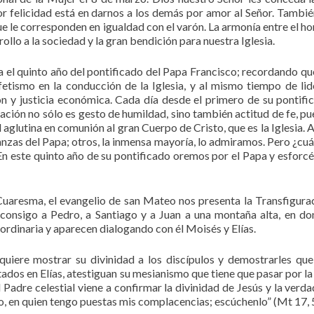
or felicidad está en darnos a los demás por amor al Señor. Tambié
e le corresponden en igualdad con el varón. La armonía entre el h
rrollo a la sociedad y la gran bendición para nuestra Iglesia.
 el quinto año del pontificado del Papa Francisco; recordando qu
etismo en la conducción de la Iglesia, y al mismo tiempo de li
n y justicia económica. Cada día desde el primero de su pontific
ración no sólo es gesto de humildad, sino también actitud de fe, pue
 aglutina en comunión al gran Cuerpo de Cristo, que es la Iglesia. 
ñanzas del Papa; otros, la inmensa mayoría, lo admiramos. Pero ¿cuá
n este quinto año de su pontificado oremos por el Papa y esfor
uaresma, el evangelio de san Mateo nos presenta la Transfigura
a consigo a Pedro, a Santiago y a Juan a una montaña alta, en do
ordinaria y aparecen dialogando con él Moisés y Elías.
uiere mostrar su divinidad a los discípulos y demostrarles que
ados en Elías, atestiguan su mesianismo que tiene que pasar por la
l Padre celestial viene a confirmar la divinidad de Jesús y la verda
o, en quien tengo puestas mis complacencias; escúchenlo” (Mt 17, 5