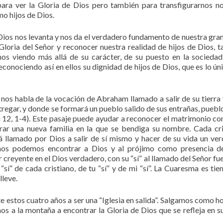
para ver la Gloria de Dios pero también para transfigurarnos n
o hijos de Dios.
 Dios nos levanta y nos da el verdadero fundamento de nuestra gra
 Gloria del Señor y reconocer nuestra realidad de hijos de Dios, 
os viendo más allá de su carácter, de su puesto en la sociedad
econociendo así en ellos su dignidad de hijos de Dios, que es lo ún
 nos habla de la vocación de Abraham llamado a salir de su tierra 
entregar, y donde se formará un pueblo salido de sus entrañas, puebl
n 12, 1-4). Este pasaje puede ayudar a reconocer el matrimonio c
rar una nueva familia en la que se bendiga su nombre. Cada cri
stá llamado por Dios a salir de sí mismo y hacer de su vida un ve
mos podemos encontrar a Dios y al prójimo como presencia d
 creyente en el Dios verdadero, con su “sí” al llamado del Señor fue
 “sí” de cada cristiano, de tu “sí” y de mi “sí”. La Cuaresma es ti
lleve.
e estos cuatro años a ser una “Iglesia en salida”. Salgamos como 
s a la montaña a encontrar la Gloria de Dios que se refleja en su