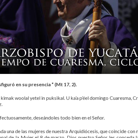
sfiguró en su presencia ” (Mt 17, 2).
e’ex kimak woolal yetel in puksikal. U ka’a p’éel domingo Cuaresma, C
z.
fectuosamente, deseándoles todo bien en el Señor.
da una de las mujeres de nuestra Arquidiócesis, que coincide con 
onal de la Mujer el 8 de marzo. Dios nuestro Señor les conceda l