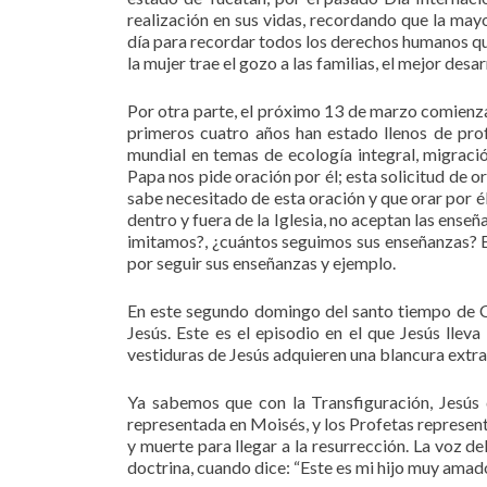
realización en sus vidas, recordando que la may
día para recordar todos los derechos humanos qu
la mujer trae el gozo a las familias, el mejor desa
Por otra parte, el próximo 13 de marzo comienza
primeros cuatro años han estado llenos de prof
mundial en temas de ecología integral, migració
Papa nos pide oración por él; esta solicitud de o
sabe necesitado de esta oración y que orar por él
dentro y fuera de la Iglesia, no aceptan las ense
imitamos?, ¿cuántos seguimos sus enseñanzas? E
por seguir sus enseñanzas y ejemplo.
En este segundo domingo del santo tiempo de C
Jesús. Este es el episodio en el que Jesús llev
vestiduras de Jesús adquieren una blancura extra
Ya sabemos que con la Transfiguración, Jesús q
representada en Moisés, y los Profetas represent
y muerte para llegar a la resurrección. La voz de
doctrina, cuando dice: “Este es mi hijo muy amad