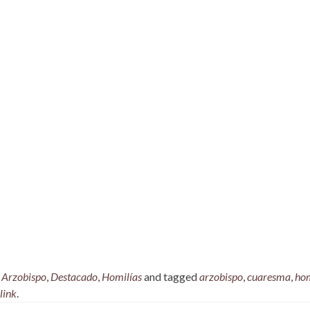
,
Arzobispo
,
Destacado
,
Homilías
and tagged
arzobispo
,
cuaresma
,
hom
link
.