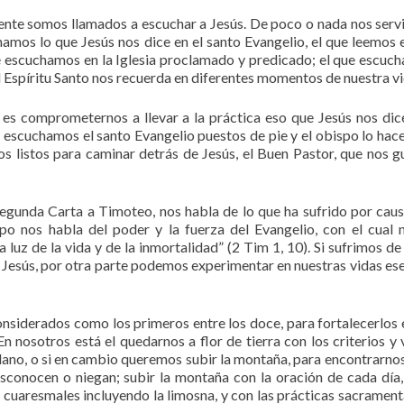
ente somos llamados a escuchar a Jesús. De poco o nada nos servi
hamos lo que Jesús nos dice en el santo Evangelio, el que leemos 
ue escuchamos en la Iglesia proclamado y predicado; el que escuc
 Espíritu Santo nos recuerda en diferentes momentos de nuestra vi
r, es comprometernos a llevar a la práctica eso que Jesús nos dic
ía escuchamos el santo Evangelio puestos de pie y el obispo lo hace
 listos para caminar detrás de Jesús, el Buen Pastor, que nos g
egunda Carta a Timoteo, nos habla de lo que ha sufrido por caus
po nos habla del poder y la fuerza del Evangelio, con el cual 
a luz de la vida y de la inmortalidad” (2 Tim 1, 10). Si sufrimos de
e Jesús, por otra parte podemos experimentar en nuestras vidas es
considerados como los primeros entre los doce, para fortalecerlos e
n nosotros está el quedarnos a flor de tierra con los criterios y 
ano, o si en cambio queremos subir la montaña, para encontrarnos
sconocen o niegan; subir la montaña con la oración de cada día,
s cuaresmales incluyendo la limosna, y con las prácticas sacrament