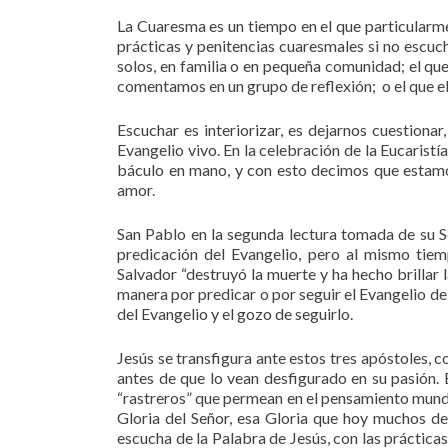
La Cuaresma es un tiempo en el que particularm
prácticas y penitencias cuaresmales si no escuc
solos, en familia o en pequeña comunidad; el q
comentamos en un grupo de reflexión; o el que el
Escuchar es interiorizar, es dejarnos cuestiona
Evangelio vivo. En la celebración de la Eucarist
báculo en mano, y con esto decimos que estamos
amor.
San Pablo en la segunda lectura tomada de su S
predicación del Evangelio, pero al mismo tiem
Salvador “destruyó la muerte y ha hecho brillar l
manera por predicar o por seguir el Evangelio d
del Evangelio y el gozo de seguirlo.
Jesús se transfigura ante estos tres apóstoles, 
antes de que lo vean desfigurado en su pasión. E
“rastreros” que permean en el pensamiento mund
Gloria del Señor, esa Gloria que hoy muchos de
escucha de la Palabra de Jesús, con las práctica