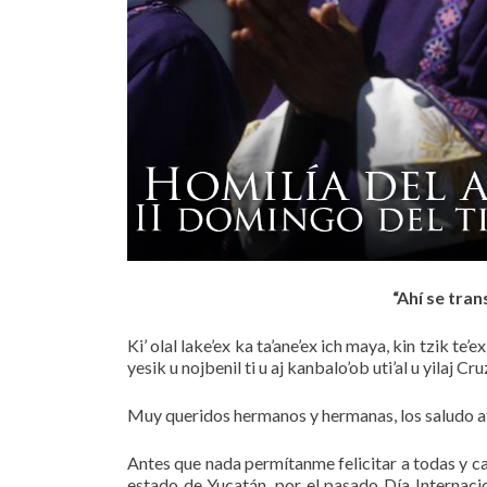
“Ahí se tran
Ki’ olal lake’ex ka ta’ane’ex ich maya, kin tzik t
yesik u nojbenil ti u aj kanbalo’ob uti’al u yilaj Cru
Muy queridos hermanos y hermanas, los saludo a
Antes que nada permítanme felicitar a todas y ca
estado de Yucatán, por el pasado Día Internaci