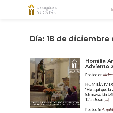
I
Día:
18 de diciembre 
Homilía A
Adviento 
Posted on
dicie
HOMILÍA IV DO
“He aquí que la v
ich maya, kin tz
Ta’an Jesus
[…]
Posted in
Arquid