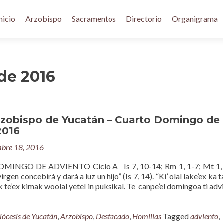
nicio
Arzobispo
Sacramentos
Directorio
Organigrama
de 2016
rzobispo de Yucatán – Cuarto Domingo de
2016
mbre 18, 2016
MINGO DE ADVIENTO Ciclo A Is 7, 10-14; Rm 1, 1-7; Mt 1, 
irgen concebirá y dará a luz un hijo” (Is 7, 14). “Ki’ olal lake’ex ka t
ik te’ex kimak woolal yetel in puksikal. Te canpe’el domingoa ti advi
iócesis de Yucatán
,
Arzobispo
,
Destacado
,
Homilías
Tagged
adviento
,