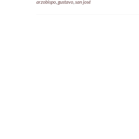
arzobispo
,
gustavo
,
san josé
Posts
navigation