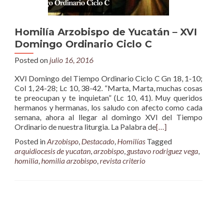
Homilía Arzobispo de Yucatán – XVI
Domingo Ordinario Ciclo C
Posted on
julio 16, 2016
XVI Domingo del Tiempo Ordinario Ciclo C Gn 18, 1-10;
Col 1, 24-28; Lc 10, 38-42. “Marta, Marta, muchas cosas
te preocupan y te inquietan” (Lc 10, 41). Muy queridos
hermanos y hermanas, los saludo con afecto como cada
semana, ahora al llegar al domingo XVI del Tiempo
Ordinario de nuestra liturgia. La Palabra de
[…]
Posted in
Arzobispo
,
Destacado
,
Homilías
Tagged
arquidiocesis de yucatan
,
arzobispo
,
gustavo rodriguez vega
,
homilia
,
homilia arzobispo
,
revista criterio
Posts