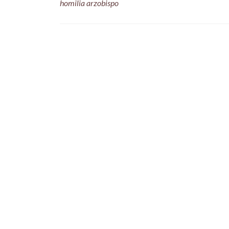
homilia arzobispo
Posts
navigation