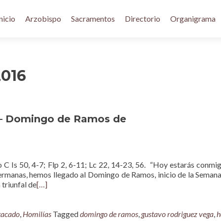
nicio
Arzobispo
Sacramentos
Directorio
Organigrama
2016
 – Domingo de Ramos de
C Is 50, 4-7; Flp 2, 6-11; Lc 22, 14-23, 56. “Hoy estarás conmig
ermanas, hemos llegado al Domingo de Ramos, inicio de la Semana
 triunfal de
[…]
tacado
,
Homilías
Tagged
domingo de ramos
,
gustavo rodriguez vega
,
h