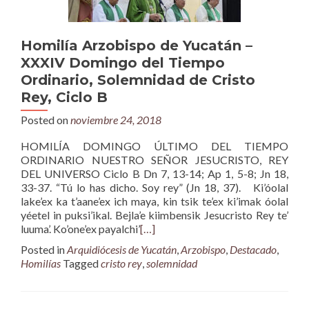
Homilía Arzobispo de Yucatán –
XXXIV Domingo del Tiempo
Ordinario, Solemnidad de Cristo
Rey, Ciclo B
Posted on
noviembre 24, 2018
HOMILÍA DOMINGO ÚLTIMO DEL TIEMPO
ORDINARIO NUESTRO SEÑOR JESUCRISTO, REY
DEL UNIVERSO Ciclo B Dn 7, 13-14; Ap 1, 5-8; Jn 18,
33-37. “Tú lo has dicho. Soy rey” (Jn 18, 37). Ki’óolal
lake’ex ka t’aane’ex ich maya, kin tsik te’ex ki’imak óolal
yéetel in puksi’ikal. Bejla’e kiimbensik Jesucristo Rey te’
luuma’. Ko’one’ex payalchi’
[…]
Posted in
Arquidiócesis de Yucatán
,
Arzobispo
,
Destacado
,
Homilías
Tagged
cristo rey
,
solemnidad