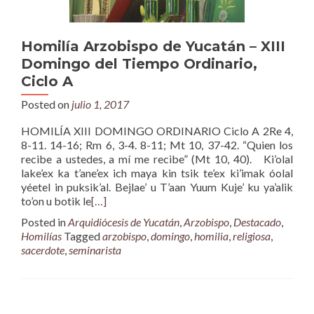
Homilía Arzobispo de Yucatán – XIII
Domingo del Tiempo Ordinario,
Ciclo A
Posted on
julio 1, 2017
HOMILÍA XIII DOMINGO ORDINARIO Ciclo A 2Re 4,
8-11. 14-16; Rm 6, 3-4. 8-11; Mt 10, 37-42. “Quien los
recibe a ustedes, a mí me recibe” (Mt 10, 40). Ki’olal
lake’ex ka t’ane’ex ich maya kin tsik te’ex ki’imak óolal
yéetel in puksik’al. Bejlae’ u T’aan Yuum Kuje’ ku ya’alik
to’on u botik le
[…]
Posted in
Arquidiócesis de Yucatán
,
Arzobispo
,
Destacado
,
Homilías
Tagged
arzobispo
,
domingo
,
homilia
,
religiosa
,
sacerdote
,
seminarista
Posts