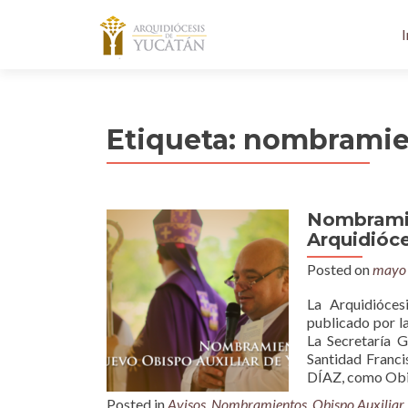
I
Etiqueta:
nombramie
Nombramie
Arquidióc
Posted on
mayo 
La Arquidióces
publicado por l
La Secretaría 
Santidad Franci
DÍAZ, como Obi
Posted in
Avisos
,
Nombramientos
,
Obispo Auxiliar