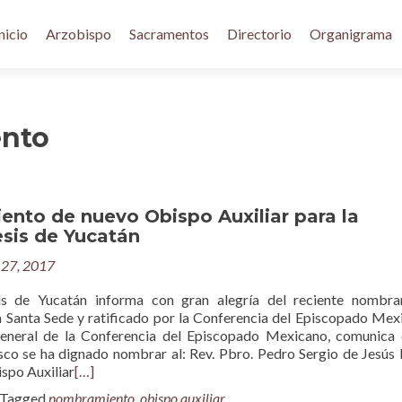
nicio
Arzobispo
Sacramentos
Directorio
Organigrama
nto
nto de nuevo Obispo Auxiliar para la
esis de Yucatán
27, 2017
is de Yucatán informa con gran alegría del reciente nombra
a Santa Sede y ratificado por la Conferencia del Episcopado Me
General de la Conferencia del Episcopado Mexicano, comunica
sco se ha dignado nombrar al: Rev. Pbro. Pedro Sergio de Jes
spo Auxiliar
[…]
Tagged
nombramiento
,
obispo auxiliar