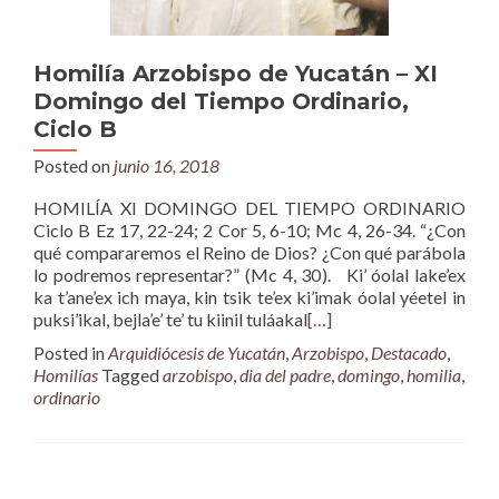
Homilía Arzobispo de Yucatán – XI
Domingo del Tiempo Ordinario,
Ciclo B
Posted on
junio 16, 2018
HOMILÍA XI DOMINGO DEL TIEMPO ORDINARIO
Ciclo B Ez 17, 22-24; 2 Cor 5, 6-10; Mc 4, 26-34. “¿Con
qué compararemos el Reino de Dios? ¿Con qué parábola
lo podremos representar?” (Mc 4, 30). Ki’ óolal lake’ex
ka t’ane’ex ich maya, kin tsik te’ex ki’imak óolal yéetel in
puksi’ikal, bejla’e’ te’ tu kiinil tuláakal
[…]
Posted in
Arquidiócesis de Yucatán
,
Arzobispo
,
Destacado
,
Homilías
Tagged
arzobispo
,
dia del padre
,
domingo
,
homilia
,
ordinario
Posts