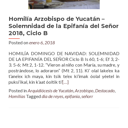
Homilía Arzobispo de Yucatán –
Solemnidad de la Epifanía del Señor
2018, Ciclo B
Posted on
enero 6, 2018
HOMILÍA DOMINGO DE NAVIDAD: SOLEMNIDAD
DE LA EPIFANÍA DEL SEÑOR Ciclo B Is 60, 1-6; Ef 3, 2-
3. 5-6; Mt 2, 1-12. “Vieron al niño con María, su madre, y
postrándose, lo adoraron” (Mt 2, 11). Ki’ olal lake’ex ka
t’ane’ex ich maya, kin tsik te’ex ki’imak óolal yéetel in
puksi’ikal, kin k’aat óoltik ti’
[…]
Posted in
Arquidiócesis de Yucatán
,
Arzobispo
,
Destacado
,
Homilías
Tagged
dia de reyes
,
epifania
,
señorr
Posts