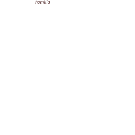
homilia
Posts
navigation