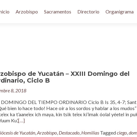
nicio
Arzobispo
Sacramentos
Directorio
Organigrama
rzobispo de Yucatán – XXIII Domingo del
inario, Ciclo B
embre 8, 2018
 DOMINGO DEL TIEMPO ORDINARIO Ciclo B Is 35, 4-7; Sant 2
ué bien lo hace todo! Hace oír a los sordos y hablar a los mudos”
e’ex ka t’aane’ex ich maya, kin tsik te’ex ki’imak óolal yéetel in puk
 Yuum Ku’,
[…]
iócesis de Yucatán
,
Arzobispo
,
Destacado
,
Homilías
Tagged
ciego
,
dom