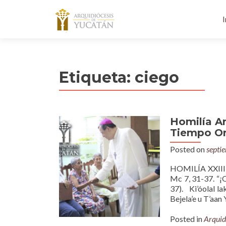
I
Etiqueta:
ciego
Homilía A
Tiempo Ord
Posted on
septi
HOMILÍA XXIII
Mc 7, 31-37. “¡Q
37). Ki’óolal lak
Bejela’e u T’aan
Posted in
Arquid