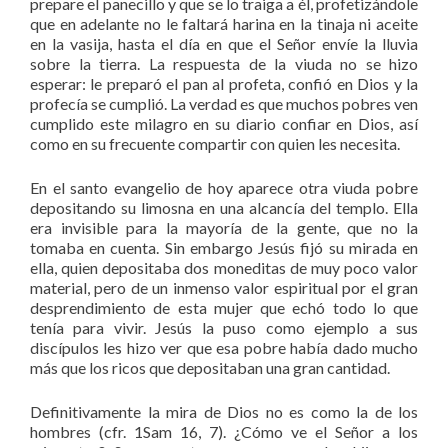
prepare el panecillo y que se lo traiga a él, profetizándole
que en adelante no le faltará harina en la tinaja ni aceite
en la vasija, hasta el día en que el Señor envíe la lluvia
sobre la tierra. La respuesta de la viuda no se hizo
esperar: le preparó el pan al profeta, confió en Dios y la
profecía se cumplió. La verdad es que muchos pobres ven
cumplido este milagro en su diario confiar en Dios, así
como en su frecuente compartir con quien les necesita.
En el santo evangelio de hoy aparece otra viuda pobre
depositando su limosna en una alcancía del templo. Ella
era invisible para la mayoría de la gente, que no la
tomaba en cuenta. Sin embargo Jesús fijó su mirada en
ella, quien depositaba dos moneditas de muy poco valor
material, pero de un inmenso valor espiritual por el gran
desprendimiento de esta mujer que echó todo lo que
tenía para vivir. Jesús la puso como ejemplo a sus
discípulos les hizo ver que esa pobre había dado mucho
más que los ricos que depositaban una gran cantidad.
Definitivamente la mira de Dios no es como la de los
hombres (cfr. 1Sam 16, 7). ¿Cómo ve el Señor a los