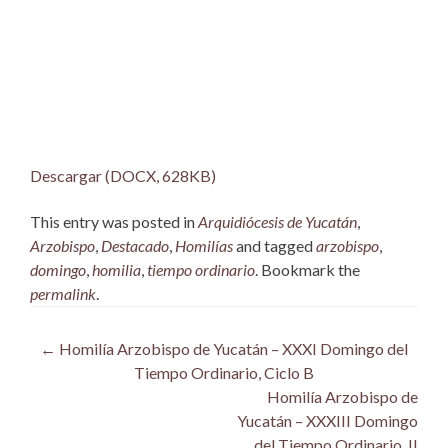
Descargar (DOCX, 628KB)
This entry was posted in
Arquidiócesis de Yucatán
,
Arzobispo
,
Destacado
,
Homilías
and tagged
arzobispo
,
domingo
,
homilia
,
tiempo ordinario
. Bookmark the
permalink
.
Post
←
Homilía Arzobispo de Yucatán – XXXI Domingo del
Tiempo Ordinario, Ciclo B
navigation
Homilía Arzobispo de
Yucatán – XXXIII Domingo
del Tiempo Ordinario, II