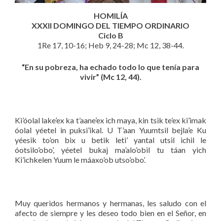
HOMILÍA
XXXII DOMINGO DEL TIEMPO ORDINARIO
Ciclo B
1Re 17, 10-16; Heb 9, 24-28; Mc 12, 38-44.
“En su pobreza, ha echado todo lo que tenía para
vivir” (Mc 12, 44).
Ki’óolal lake’ex ka t’aane’ex ich maya, kin tsik te’ex ki’imak
óolal yéetel in puksi’ikal. U T’aan Yuumtsil bejla’e Ku
yéesik to’on bix u betik leti’ yantal utsil ichil le
óotsilo’obo’, yéetel bukaj ma’alo’obil tu táan yich
Ki’ichkelen Yuum le máaxo’ob utso’obo’.
Muy queridos hermanos y hermanas, les saludo con el
afecto de siempre y les deseo todo bien en el Señor, en