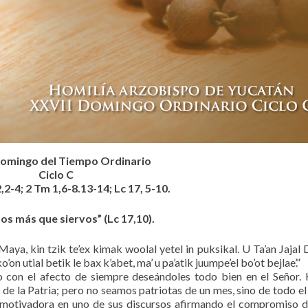
Domingo del Tiempo Ordinario
Ciclo C
,2-4; 2 Tm 1,6-8.13-14; Lc 17, 5-10.
s más que siervos” (Lc 17,10).
 Maya, kin tzik te’ex kimak woolal yetel in puksikal. U Ta’an Jajal 
’on utial betik le bax k’abet, ma’ u pa’atik juumpe’el bo’ot bejlae’.”
 con el afecto de siempre deseándoles todo bien en el Señor
e la Patria; pero no seamos patriotas de un mes, sino de todo el 
y motivadora en uno de sus discursos afirmando el compromiso 