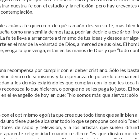
trar nuestra fe con el estudio y la reflexión, pero hay creyentes 
e contemplación.
les cuánta fe quieren o de qué tamaño desean su fe, más bien l
equeña como una semilla de mostaza, podrían decirle a ese árbol fr
. La fe te lleva a arrancarte a ti mismo de tus ideas y deseos arraig
tarte en el mar de la voluntad de Dios, a merced de sus olas. El hom
, venga lo que venga, están en las manos de Dios y que “todo con
na recompensa por cumplir con el deber cristiano. Sólo les basta
Señor dentro de sí mismos y la esperanza de poseerlo eternamen
odan a los demás exigiéndoles que cumplan con lo que les toca h
reconozca lo que hicieron, o porque no se les paga lo justo. El h
 en el evangelio de hoy, en que: “No somos más que siervos; sól
con el optimismo egoísta que cree que todo tiene que salir bien a 
ada uno tiene puede alcanzar todo lo que se propone con solo “decla
ores de radio y televisión, y a los artistas que suelen difund
e aparente religiosidad cuando te dicen: “es que diosito me ti