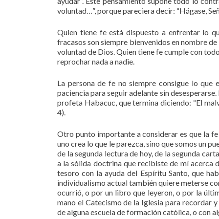
ayudar”. Este pensamiento supone todo lo contr
voluntad…”, porque pareciera decir: “Hágase, Señ
Quien tiene fe está dispuesto a enfrentar lo q
fracasos son siempre bienvenidos en nombre de D
voluntad de Dios. Quien tiene fe cumple con tod
reprochar nada a nadie.
La persona de fe no siempre consigue lo que es
paciencia para seguir adelante sin desesperarse.
profeta Habacuc, que termina diciendo: “El malva
4).
Otro punto importante a considerar es que la f
uno crea lo que le parezca, sino que somos un pu
de la segunda lectura de hoy, de la segunda car
a la sólida doctrina que recibiste de mí acerca 
tesoro con la ayuda del Espíritu Santo, que h
individualismo actual también quiere meterse con n
ocurrió, o por un libro que leyeron, o por la úl
mano el Catecismo de la Iglesia para recordar y
de alguna escuela de formación católica, o con a