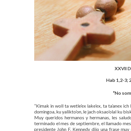
XXVII 
Hab 1,2-3; 2
“No somo
“Kimak in woll ta wetle’ex lake’ex, ta ta’anex ich
domingoa, ku yalikto’on, le jach oksao’olal ku bisko
Muy queridos hermanos y hermanas, les saludo
terminado el mes de septiembre, el llamado mes d
presidente John F. Kennedy dijo una frase mu