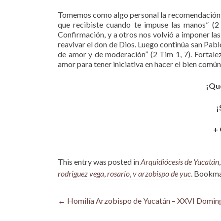
Tomemos como algo personal la recomendación q
que recibiste cuando te impuse las manos” (2
Confirmación, y a otros nos volvió a imponer la
reavivar el don de Dios. Luego continúa san Pablo
de amor y de moderación” (2 Tim 1, 7). Fortale
amor para tener iniciativa en hacer el bien comú
¡Qu
¡
+ 
This entry was posted in
Arquidiócesis de Yucatán
rodriguez vega
,
rosario
,
v arzobispo de yuc
. Bookm
Post
←
Homilía Arzobispo de Yucatán – XXVI Doming
navigation