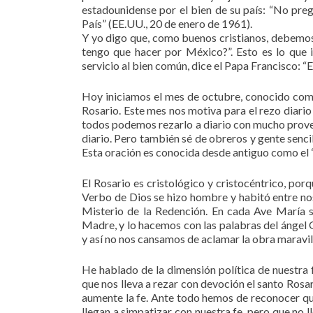
estadounidense por el bien de su país: “No pregu
País” (EE.UU., 20 de enero de 1961).
Y yo digo que, como buenos cristianos, debemos 
tengo que hacer por México?”. Esto es lo que i
servicio al bien común, dice el Papa Francisco: “
Hoy iniciamos el mes de octubre, conocido como
Rosario. Este mes nos motiva para el rezo diario
todos podemos rezarlo a diario con mucho prove
diario. Pero también sé de obreros y gente sencil
Esta oración es conocida desde antiguo como el “sa
El Rosario es cristológico y cristocéntrico, por
Verbo de Dios se hizo hombre y habitó entre nos
Misterio de la Redención. En cada Ave María sa
Madre, y lo hacemos con las palabras del ángel Ga
y así no nos cansamos de aclamar la obra maravi
He hablado de la dimensión política de nuestra f
que nos lleva a rezar con devoción el santo Rosar
aumente la fe. Ante todo hemos de reconocer que
llegan a simpatizar con nuestra fe, pero que no 