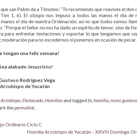
ue san Pablo da a Timoteo: “Te recomiendo que reavives el don 
 Tim 1, 6). El obispo nos impuso a todos las manos el día de 
s manos el día de nuestra Ordenación; así es que todos somos lla
: “Porque el Señor no nos ha dado un espíritu de temor, sino de for
za para enfrentar tentaciones y soportar lo que tengamos que so
n; moderación para no excedernos ni ponernos en ocasión de pecar.
e tengan una feliz semana!
Sea alabado Jesucristo!
Gustavo Rodríguez Vega
Arzobispo de Yucatán
,
Arzobispo
,
Destacado
,
Homilías
and tagged
fe
,
homilia
,
mons gustav
ark the
permalink
.
o Ordinario Ciclo C
Homilía Arzobispo de Yucatán – XXVIII Domingo Or