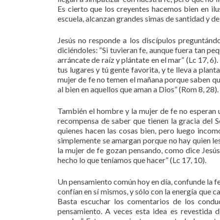
Es cierto que los creyentes hacemos bien en ilus
escuela, alcanzan grandes simas de santidad y d
Jesús no responde a los discípulos preguntándo
diciéndoles: “Si tuvieran fe, aunque fuera tan p
arráncate de raíz y plántate en el mar” (Lc 17, 6)
tus lugares y tú gente favorita, y te lleva a plan
mujer de fe no temen el mañana porque saben que
al bien en aquellos que aman a Dios” (Rom 8, 28).
También el hombre y la mujer de fe no esperan u
recompensa de saber que tienen la gracia del 
quienes hacen las cosas bien, pero luego incom
simplemente se amargan porque no hay quien les 
la mujer de fe gozan pensando, como dice Jesús
hecho lo que teníamos que hacer” (Lc 17, 10).
Un pensamiento común hoy en día, confunde la fe 
confían en sí mismos, y sólo con la energía que c
Basta escuchar los comentarios de los conduct
pensamiento. A veces esta idea es revestida d