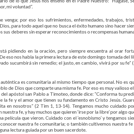
ario de lo que Jesús nos enseñó en el Padre Nuestro: “Hágase, Se
or, mi voluntad”.
ue venga; por eso los sufrimientos, enfermedades, trabajos, tris
ios, para todo aquel que no busca el éxito humano sino hacer sie
os sus deberes sin esperar reconocimientos o recompensas humanas
tá pidiendo en la oración, pero siempre encuentra al orar fort
 De eso nos habla la primera lectura de este domingo tomada del li
do sucumbirá sin remedio; el justo, en cambio, vivirá por su fe” 
e auténtica es comunitaria al mismo tiempo que personal. No es q
eblo de Dios que comparte una misma fe. Por eso es muy valioso el
ta del apóstol san Pablo a Timoteo, donde dice: “Conforma tu pred
de la fe y el amor que tienen su fundamento en Cristo Jesús. Guar
abita en nosotros” (2 Tim 1, 13-14). Tengamos mucho cuidado po
uestra fe, y hay muchos que quieren ‘irse por la libre’ por algo que
tima película que vieron. Cuidado con el ‘esnobismo’ y tengamos si
 conocer nuestra fe comunitaria; o también cultivemos nuestra fe
lguna lectura guiada por un buen sacerdote.