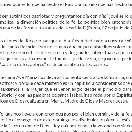
ntes qué es lo que ha hecho el País por ti; sino qué has hecho tú
ser auténticos patriotas y preguntarnos día con día: “¿qué es lo 
mplica la dimensión política de la fe. La política bien entendid
Es una de las formas más altas de la caridad” (Roma, 07 de junio de 
 el mes del Rosario, porque el día 7 está dedicado a nuestra Señ
 del santo Rosario. Ésta no es una oración para abuelitas solament
cho. Sé de hombres de empresa y de grandes intelectuales que lo 
la que lo reza, lo mismo de familias que lo rezan, de jóvenes que lo
lterio de los pobres”, es decir, su libro de los salmos.
que cada Ave María nos lleva al momento central de la historia, cu
otros; y porque cada misterio es un capítulo a considerar sobre 
ludamos a la Mujer que el Señor eligió desde el principio para
briel y con las palabras de santa Isabel, inspirada por el Espíritu
llosa de Dios realizada en María, Madre de Dios y Madre nuestra.
e, que nos lleva a comprometernos por el bien común, y de la fe s
io. En el evangelio de este domingo los discípulos le piden a Jesús 
 la fe es un don de Dios. Hay quienes buscan la verdad con since
llegan a creer porque la fe es don de Dios y no fruto del esfuerzo 